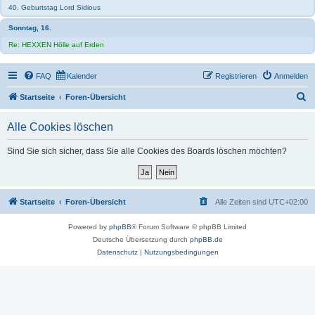
40. Geburtstag Lord Sidious
Sonntag, 16.
Re: HEXXEN Hölle auf Erden
FAQ
Kalender
Registrieren
Anmelden
S
Startseite
Foren-Übersicht
u
Alle Cookies löschen
c
h
Sind Sie sich sicher, dass Sie alle Cookies des Boards löschen möchten?
e
Startseite
Foren-Übersicht
Alle Zeiten sind
UTC+02:00
Powered by
phpBB
® Forum Software © phpBB Limited
Deutsche Übersetzung durch
phpBB.de
Datenschutz
|
Nutzungsbedingungen