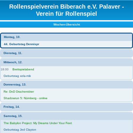
Rollenspielverein Biberach e.V. Palaver -
Verein für Rollenspiel
Wochen-Übersicht
Montag, 10.
44. Geburtstag Dennispr
Dienstag, 11.
Mittwoch, 12.
18:00
Brettspielabend
Geburtstag xela-mik
Donnerstag, 13.
Re: DnD Drachentöter
Shadowrun 5: Nürnberg - online
Freitag, 14.
Samstag, 15.
The Babylon Project: My Dreams Under Your Feet
Geburtstag Jed Clayton