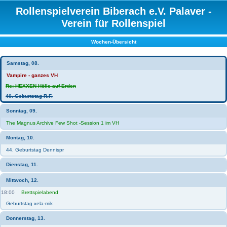
Rollenspielverein Biberach e.V. Palaver -
Verein für Rollenspiel
Wochen-Übersicht
Samstag, 08.
Vampire - ganzes VH
Re: HEXXEN Hölle auf Erden
40. Geburtstag R.F.
Sonntag, 09.
The Magnus Archive Few Shot -Session 1 im VH
Montag, 10.
44. Geburtstag Dennispr
Dienstag, 11.
Mittwoch, 12.
18:00
Brettspielabend
Geburtstag xela-mik
Donnerstag, 13.