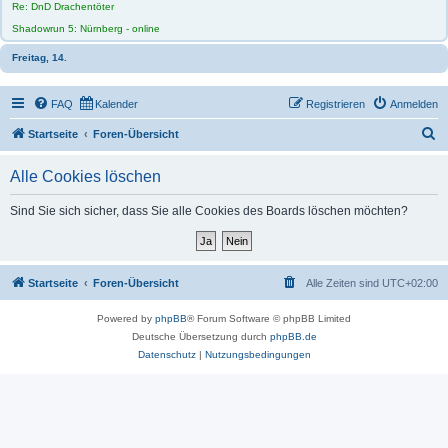
Re: DnD Drachentöter
Shadowrun 5: Nürnberg - online
Freitag, 14.
FAQ
Kalender
Registrieren
Anmelden
S
Startseite
Foren-Übersicht
u
Alle Cookies löschen
c
h
Sind Sie sich sicher, dass Sie alle Cookies des Boards löschen möchten?
e
Startseite
Foren-Übersicht
Alle Zeiten sind
UTC+02:00
Powered by
phpBB
® Forum Software © phpBB Limited
Deutsche Übersetzung durch
phpBB.de
Datenschutz
|
Nutzungsbedingungen