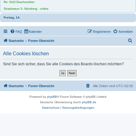
Re: DnD Drachentöter
Shadowrun 5: Nürnberg - online
Freitag, 14.
FAQ
Kalender
Registrieren
Anmelden
S
Startseite
Foren-Übersicht
u
Alle Cookies löschen
c
h
Sind Sie sich sicher, dass Sie alle Cookies des Boards löschen möchten?
e
Startseite
Foren-Übersicht
Alle Zeiten sind
UTC+02:00
Powered by
phpBB
® Forum Software © phpBB Limited
Deutsche Übersetzung durch
phpBB.de
Datenschutz
|
Nutzungsbedingungen