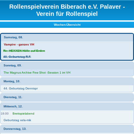
Rollenspielverein Biberach e.V. Palaver -
Verein für Rollenspiel
Wochen-Übersicht
Samstag, 08.
Vampire - ganzes VH
Re: HEXXEN Hölle auf Erden
40. Geburtstag R.F.
Sonntag, 09.
The Magnus Archive Few Shot -Session 1 im VH
Montag, 10.
44. Geburtstag Dennispr
Dienstag, 11.
Mittwoch, 12.
18:00
Brettspielabend
Geburtstag xela-mik
Donnerstag, 13.