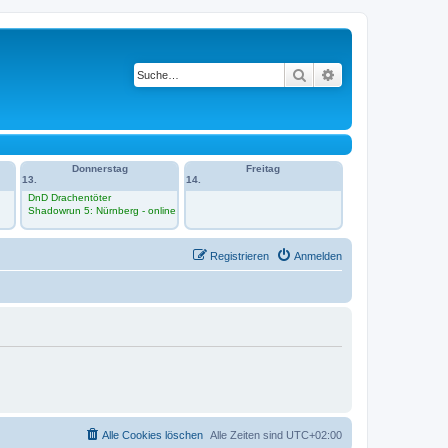
Suche
Erweiterte Suche
Donnerstag
Freitag
13.
14.
DnD Drachentöter
Shadowrun 5: Nürnberg - online
Registrieren
Anmelden
Alle Cookies löschen
Alle Zeiten sind
UTC+02:00