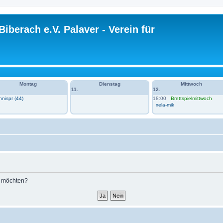
Biberach e.V. Palaver - Verein für
Montag
Dienstag
Mittwoch
11.
12.
n 1 im VH
nispr (44)
18:00
Brettspielmittwoch
xela-mik
n möchten?