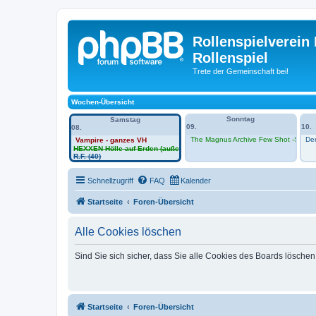
Rollenspielverein 
Rollenspiel
Trete der Gemeinschaft bei!
Wochen-Übersicht
Sonntag
Samstag
09.
10.
08.
The Magnus Archive Few Shot -Sessio
Den
Vampire - ganzes VH
HEXXEN Hölle auf Erden (außerhalb VH)
R.F. (40)
Schnellzugriff
FAQ
Kalender
Startseite
Foren-Übersicht
Alle Cookies löschen
Sind Sie sich sicher, dass Sie alle Cookies des Boards lösche
Startseite
Foren-Übersicht