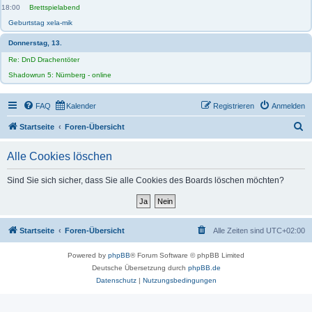
18:00
Brettspielabend
Geburtstag xela-mik
Donnerstag, 13.
Re: DnD Drachentöter
Shadowrun 5: Nürnberg - online
FAQ
Kalender
Registrieren
Anmelden
S
Startseite
Foren-Übersicht
u
Alle Cookies löschen
c
h
Sind Sie sich sicher, dass Sie alle Cookies des Boards löschen möchten?
e
Startseite
Foren-Übersicht
Alle Zeiten sind
UTC+02:00
Powered by
phpBB
® Forum Software © phpBB Limited
Deutsche Übersetzung durch
phpBB.de
Datenschutz
|
Nutzungsbedingungen