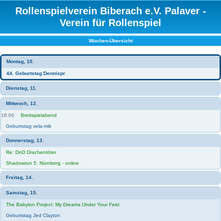
Rollenspielverein Biberach e.V. Palaver -
Verein für Rollenspiel
Wochen-Übersicht
Montag, 10.
44. Geburtstag Dennispr
Dienstag, 11.
Mittwoch, 12.
18:00
Brettspielabend
Geburtstag xela-mik
Donnerstag, 13.
Re: DnD Drachentöter
Shadowrun 5: Nürnberg - online
Freitag, 14.
Samstag, 15.
The Babylon Project: My Dreams Under Your Feet
Geburtstag Jed Clayton