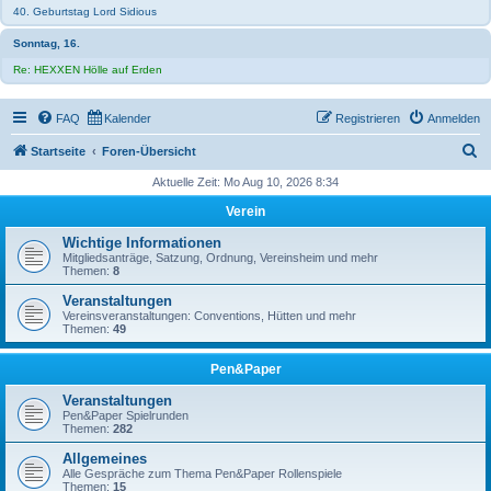
40. Geburtstag Lord Sidious
Sonntag, 16.
Re: HEXXEN Hölle auf Erden
FAQ
Kalender
Registrieren
Anmelden
S
Startseite
Foren-Übersicht
u
Aktuelle Zeit: Mo Aug 10, 2026 8:34
c
Verein
h
Wichtige Informationen
e
Mitgliedsanträge, Satzung, Ordnung, Vereinsheim und mehr
Themen:
8
Veranstaltungen
Vereinsveranstaltungen: Conventions, Hütten und mehr
Themen:
49
Pen&Paper
Veranstaltungen
Pen&Paper Spielrunden
Themen:
282
Allgemeines
Alle Gespräche zum Thema Pen&Paper Rollenspiele
Themen:
15