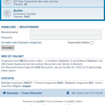
Off Topic Gespräche über dies und das
Themen:
26
Archiv
Archivierte Threads
Themen:
3047
ANMELDEN
•
REGISTRIEREN
Benutzername:
Passwort:
Ich habe mein Passwort vergessen
Angemeldet bleiben
WER IST ONLINE?
Insgesamt sind
386
Besucher online :: 0 sichtbare Mitglieder, 0 unsichtbare Mitglieder und
386 Gäste (basierend auf den aktiven Besuchern der letzten 5 Minuten)
Der Besucherrekord liegt bei
1332
Besuchern, die am Sa Mai 30, 2026 23:13 gleichzeitig
online waren.
STATISTIK
Beiträge insgesamt
165277
• Themen insgesamt
6240
• Mitglieder insgesamt
643
• Unser
neuestes Mitglied:
resgart
Startseite
Foren-Übersicht
Alle Zeiten sind
UTC+02:00
Powered by
phpBB
® Forum Software © phpBB Limited