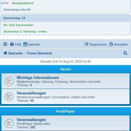
18:00
Brettspielabend
Geburtstag xela-mik
Donnerstag, 13.
Re: DnD Drachentöter
Shadowrun 5: Nürnberg - online
FAQ
Kalender
Registrieren
Anmelden
S
Startseite
Foren-Übersicht
u
Aktuelle Zeit: Fr Aug 07, 2026 12:46
c
Verein
h
Wichtige Informationen
e
Mitgliedsanträge, Satzung, Ordnung, Vereinsheim und mehr
Themen:
8
Veranstaltungen
Vereinsveranstaltungen: Conventions, Hütten und mehr
Themen:
49
Pen&Paper
Veranstaltungen
Pen&Paper Spielrunden
Themen:
282