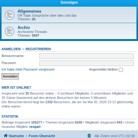
Sonstiges
Allgemeines
Off Topic Gespräche über dies und das
Themen:
26
Archiv
Archivierte Threads
Themen:
3047
ANMELDEN
•
REGISTRIEREN
Benutzername:
Passwort:
Ich habe mein Passwort vergessen
Angemeldet bleiben
WER IST ONLINE?
Insgesamt sind
35
Besucher online :: 0 sichtbare Mitglieder, 0 unsichtbare Mitglieder und
35 Gäste (basierend auf den aktiven Besuchern der letzten 5 Minuten)
Der Besucherrekord liegt bei
1332
Besuchern, die am Sa Mai 30, 2026 23:13 gleichzeitig
online waren.
STATISTIK
Beiträge insgesamt
165277
• Themen insgesamt
6240
• Mitglieder insgesamt
643
• Unser
neuestes Mitglied:
resgart
Startseite
Foren-Übersicht
Alle Zeiten sind
UTC+02:00