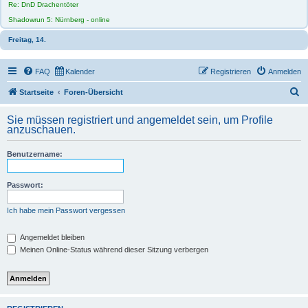
Re: DnD Drachentöter
Shadowrun 5: Nürnberg - online
Freitag, 14.
FAQ
Kalender
Registrieren
Anmelden
S
Startseite
Foren-Übersicht
u
Sie müssen registriert und angemeldet sein, um Profile
c
anzuschauen.
h
Benutzername:
e
Passwort:
Ich habe mein Passwort vergessen
Angemeldet bleiben
Meinen Online-Status während dieser Sitzung verbergen