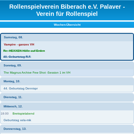
Rollenspielverein Biberach e.V. Palaver -
Verein für Rollenspiel
Wochen-Übersicht
Samstag, 08.
Vampire - ganzes VH
Re: HEXXEN Hölle auf Erden
40. Geburtstag R.F.
Sonntag, 09.
The Magnus Archive Few Shot -Session 1 im VH
Montag, 10.
44. Geburtstag Dennispr
Dienstag, 11.
Mittwoch, 12.
18:00
Brettspielabend
Geburtstag xela-mik
Donnerstag, 13.