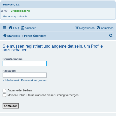
Mittwoch, 12.
18:00
Brettspielabend
Geburtstag xela-mik
FAQ
Kalender
Registrieren
Anmelden
S
Startseite
Foren-Übersicht
u
Sie müssen registriert und angemeldet sein, um Profile
c
anzuschauen.
h
Benutzername:
e
Passwort:
Ich habe mein Passwort vergessen
Angemeldet bleiben
Meinen Online-Status während dieser Sitzung verbergen