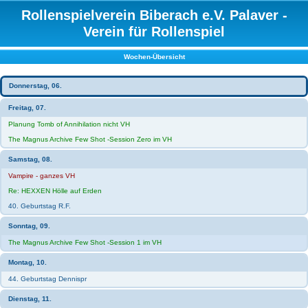
Rollenspielverein Biberach e.V. Palaver -
Verein für Rollenspiel
Wochen-Übersicht
Donnerstag, 06.
Freitag, 07.
Planung Tomb of Annihilation nicht VH
The Magnus Archive Few Shot -Session Zero im VH
Samstag, 08.
Vampire - ganzes VH
Re: HEXXEN Hölle auf Erden
40. Geburtstag R.F.
Sonntag, 09.
The Magnus Archive Few Shot -Session 1 im VH
Montag, 10.
44. Geburtstag Dennispr
Dienstag, 11.