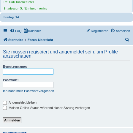
Re: DnD Drachentöter
Shadowrun 5: Nürnberg - online
Freitag, 14.
FAQ
Kalender
Registrieren
Anmelden
S
Startseite
Foren-Übersicht
u
Sie müssen registriert und angemeldet sein, um Profile
c
anzuschauen.
h
Benutzername:
e
Passwort:
Ich habe mein Passwort vergessen
Angemeldet bleiben
Meinen Online-Status während dieser Sitzung verbergen