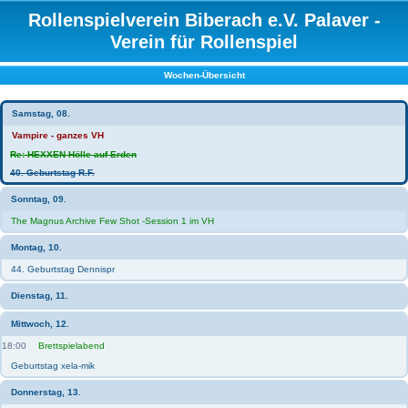
Rollenspielverein Biberach e.V. Palaver -
Verein für Rollenspiel
Wochen-Übersicht
Samstag, 08.
Vampire - ganzes VH
Re: HEXXEN Hölle auf Erden
40. Geburtstag R.F.
Sonntag, 09.
The Magnus Archive Few Shot -Session 1 im VH
Montag, 10.
44. Geburtstag Dennispr
Dienstag, 11.
Mittwoch, 12.
18:00
Brettspielabend
Geburtstag xela-mik
Donnerstag, 13.