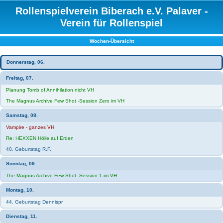
Rollenspielverein Biberach e.V. Palaver -
Verein für Rollenspiel
Wochen-Übersicht
Donnerstag, 06.
Freitag, 07.
Planung Tomb of Annihilation nicht VH
The Magnus Archive Few Shot -Session Zero im VH
Samstag, 08.
Vampire - ganzes VH
Re: HEXXEN Hölle auf Erden
40. Geburtstag R.F.
Sonntag, 09.
The Magnus Archive Few Shot -Session 1 im VH
Montag, 10.
44. Geburtstag Dennispr
Dienstag, 11.