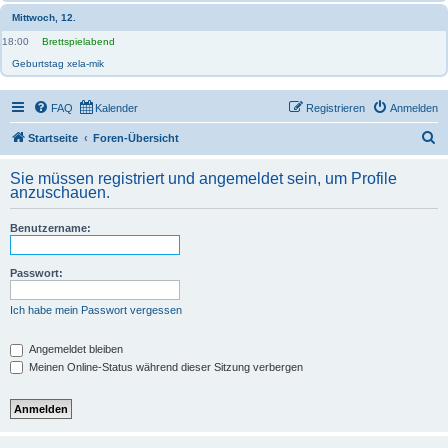
Mittwoch, 12.
18:00
Brettspielabend
Geburtstag xela-mik
FAQ
Kalender
Registrieren
Anmelden
S
Startseite
Foren-Übersicht
u
Sie müssen registriert und angemeldet sein, um Profile
c
anzuschauen.
h
Benutzername:
e
Passwort:
Ich habe mein Passwort vergessen
Angemeldet bleiben
Meinen Online-Status während dieser Sitzung verbergen