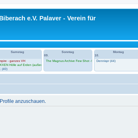
Biberach e.V. Palaver - Verein für
Samstag
Sonntag
Montag
09.
10.
mpire - ganzes VH
The Magnus Archive Few Shot -Session 1 im VH
Dennispr (44)
n Zero im VH
XXEN Hölle auf Erden (außerhalb VH)
. (40)
 Profile anzuschauen.