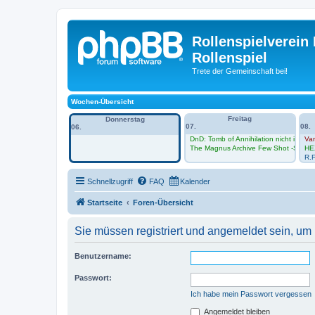
Rollenspielverein 
Rollenspiel
Trete der Gemeinschaft bei!
Wochen-Übersicht
Freitag
Donnerstag
07.
08.
06.
DnD: Tomb of Annihilation nicht im Vh
Va
The Magnus Archive Few Shot -Sessio
HE
R.F
Schnellzugriff
FAQ
Kalender
Startseite
Foren-Übersicht
Sie müssen registriert und angemeldet sein, um
Benutzername:
Passwort:
Ich habe mein Passwort vergessen
Angemeldet bleiben