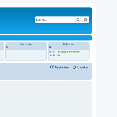
Suche
Erweiterte Suche
Dienstag
Mittwoch
11.
12.
18:00
Brettspielmittwoch
xela-mik
Registrieren
Anmelden