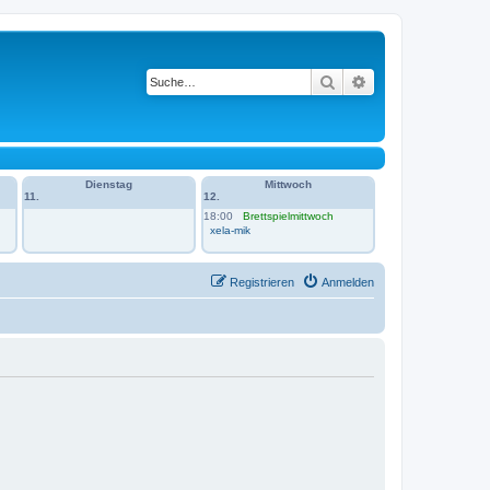
Suche
Erweiterte Suche
Dienstag
Mittwoch
11.
12.
18:00
Brettspielmittwoch
xela-mik
Registrieren
Anmelden