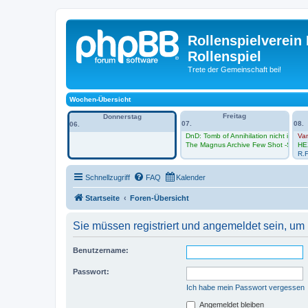
Rollenspielverein 
Rollenspiel
Trete der Gemeinschaft bei!
Wochen-Übersicht
Freitag
Donnerstag
07.
08.
06.
DnD: Tomb of Annihilation nicht im Vh
Va
The Magnus Archive Few Shot -Sessio
HE
R.F
Schnellzugriff
FAQ
Kalender
Startseite
Foren-Übersicht
Sie müssen registriert und angemeldet sein, um
Benutzername:
Passwort:
Ich habe mein Passwort vergessen
Angemeldet bleiben