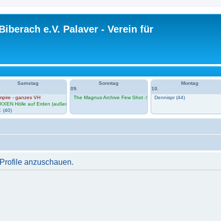
Biberach e.V. Palaver - Verein für
Samstag
Sonntag
Montag
09.
10.
mpire - ganzes VH
The Magnus Archive Few Shot -Session 1 im VH
Dennispr (44)
n Zero im VH
XXEN Hölle auf Erden (außerhalb VH)
. (40)
 Profile anzuschauen.