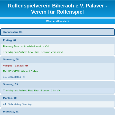
Rollenspielverein Biberach e.V. Palaver -
Verein für Rollenspiel
Wochen-Übersicht
Donnerstag, 06.
Freitag, 07.
Planung Tomb of Annihilation nicht VH
The Magnus Archive Few Shot -Session Zero im VH
Samstag, 08.
Vampire - ganzes VH
Re: HEXXEN Hölle auf Erden
40. Geburtstag R.F.
Sonntag, 09.
The Magnus Archive Few Shot -Session 1 im VH
Montag, 10.
44. Geburtstag Dennispr
Dienstag, 11.