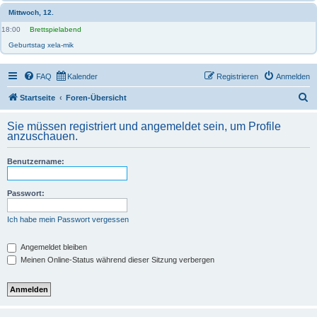
Mittwoch, 12.
18:00
Brettspielabend
Geburtstag xela-mik
FAQ
Kalender
Registrieren
Anmelden
S
Startseite
Foren-Übersicht
u
Sie müssen registriert und angemeldet sein, um Profile
c
anzuschauen.
h
Benutzername:
e
Passwort:
Ich habe mein Passwort vergessen
Angemeldet bleiben
Meinen Online-Status während dieser Sitzung verbergen