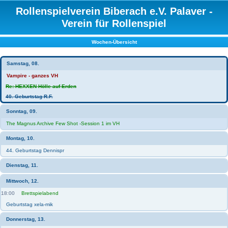
Rollenspielverein Biberach e.V. Palaver -
Verein für Rollenspiel
Wochen-Übersicht
Samstag, 08.
Vampire - ganzes VH
Re: HEXXEN Hölle auf Erden
40. Geburtstag R.F.
Sonntag, 09.
The Magnus Archive Few Shot -Session 1 im VH
Montag, 10.
44. Geburtstag Dennispr
Dienstag, 11.
Mittwoch, 12.
18:00
Brettspielabend
Geburtstag xela-mik
Donnerstag, 13.