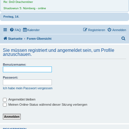
Re: DnD Drachentöter
Shadowrun 5: Nürnberg - online
Freitag, 14.
FAQ
Kalender
Registrieren
Anmelden
S
Startseite
Foren-Übersicht
u
Sie müssen registriert und angemeldet sein, um Profile
c
anzuschauen.
h
Benutzername:
e
Passwort:
Ich habe mein Passwort vergessen
Angemeldet bleiben
Meinen Online-Status während dieser Sitzung verbergen