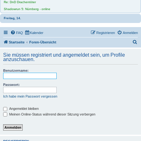
Re: DnD Drachentöter
Shadowrun 5: Nürnberg - online
Freitag, 14.
FAQ
Kalender
Registrieren
Anmelden
S
Startseite
Foren-Übersicht
u
Sie müssen registriert und angemeldet sein, um Profile
c
anzuschauen.
h
Benutzername:
e
Passwort:
Ich habe mein Passwort vergessen
Angemeldet bleiben
Meinen Online-Status während dieser Sitzung verbergen