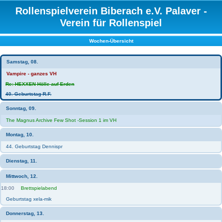
Rollenspielverein Biberach e.V. Palaver -
Verein für Rollenspiel
Wochen-Übersicht
Samstag, 08.
Vampire - ganzes VH
Re: HEXXEN Hölle auf Erden
40. Geburtstag R.F.
Sonntag, 09.
The Magnus Archive Few Shot -Session 1 im VH
Montag, 10.
44. Geburtstag Dennispr
Dienstag, 11.
Mittwoch, 12.
18:00
Brettspielabend
Geburtstag xela-mik
Donnerstag, 13.