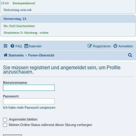
18:00
Brettspielabend
Geburtstag xela-mik
Donnerstag, 13.
Re: DnD Drachentöter
Shadowrun 5: Nürnberg - online
FAQ
Kalender
Registrieren
Anmelden
S
Startseite
Foren-Übersicht
u
Sie müssen registriert und angemeldet sein, um Profile
c
anzuschauen.
h
Benutzername:
e
Passwort:
Ich habe mein Passwort vergessen
Angemeldet bleiben
Meinen Online-Status während dieser Sitzung verbergen