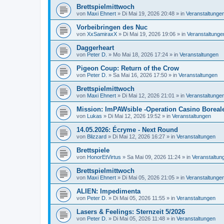
Brettspielmittwoch
von
Maxi Ehnert
»
Di Mai 19, 2026 20:48
» in
Veranstaltunge
Vorbeibringen des Nuc
von
XxSamiraxX
»
Di Mai 19, 2026 19:06
» in
Veranstaltunge
Daggerheart
von
Peter D.
»
Mo Mai 18, 2026 17:24
» in
Veranstaltungen
Pigeon Coup: Return of the Crow
von
Peter D.
»
Sa Mai 16, 2026 17:50
» in
Veranstaltungen
Brettspielmittwoch
von
Maxi Ehnert
»
Di Mai 12, 2026 21:01
» in
Veranstaltunge
Mission: ImPAWsible -Operation Casino Boreal
von
Lukas
»
Di Mai 12, 2026 19:52
» in
Veranstaltungen
14.05.2026: Écryme - Next Round
von
Blizzard
»
Di Mai 12, 2026 16:27
» in
Veranstaltungen
Brettspiele
von
HonorEtVirtus
»
Sa Mai 09, 2026 11:24
» in
Veranstaltun
Brettspielmittwoch
von
Maxi Ehnert
»
Di Mai 05, 2026 21:05
» in
Veranstaltunge
ALIEN: Impedimenta
von
Peter D.
»
Di Mai 05, 2026 11:55
» in
Veranstaltungen
Lasers & Feelings: Sternzeit 5/2026
von
Peter D.
»
Di Mai 05, 2026 11:48
» in
Veranstaltungen