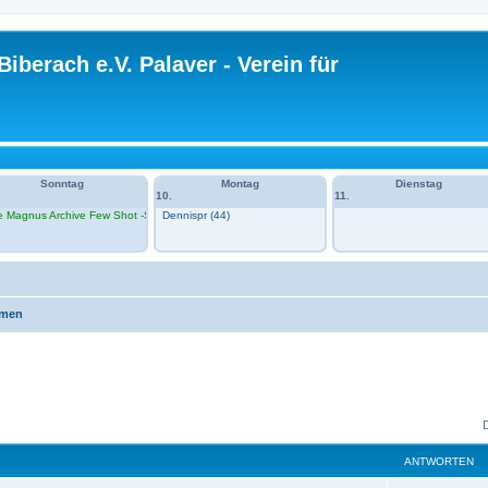
Biberach e.V. Palaver - Verein für
Sonntag
Montag
Dienstag
10.
11.
e Magnus Archive Few Shot -Session 1 im VH
Dennispr (44)
VH)
emen
ANTWORTEN