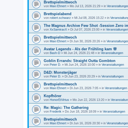
Brettspielmittwoch
von
Maxi Ehnert
»
Mo Jul 13, 2026 21:29
» in
Veranstaltunge
Brettspielabend
von
robert.schwarz
»
Mi Jul 08, 2026 15:22
» in
Veranstaltu
The Magnus Archive Few Shot -Session Zero i
von
XxSamiraxX
»
Di Jul 07, 2026 23:00
» in
Veranstaltunge
Brettspielmittwoch
von
Maxi Ehnert
»
Di Jun 30, 2026 20:26
» in
Veranstaltunge
Avatar Legends - Als der Frühling kam 🌸
von
Bash-D
»
Mi Jun 24, 2026 21:48
» in
Veranstaltungen
Goblin Errands: Straight Outta Gombton
von
Peter D.
»
Mi Jun 24, 2026 10:00
» in
Veranstaltungen
D&D: Monsterjäger
von
Peter D.
»
Di Jun 23, 2026 20:29
» in
Veranstaltungen
Brettspielmittwoch
von
Maxi Ehnert
»
Di Jun 23, 2026 7:05
» in
Veranstaltungen
Kopfhörer
von
HonorEtVirtus
»
Mo Jun 22, 2026 13:20
» in
Veranstaltu
Re: Magic: The Gathering
von
Frederik
»
Do Jun 18, 2026 18:09
» in
Veranstaltungen
Brettspielmittwoch
von
Maxi Ehnert
»
Di Jun 16, 2026 20:30
» in
Veranstaltunge