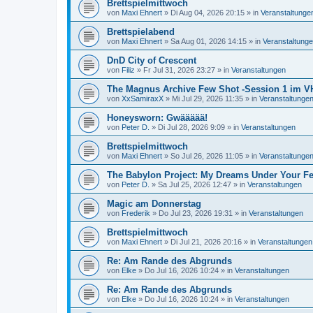
Brettspielmittwoch
von
Maxi Ehnert
»
Di Aug 04, 2026 20:15
» in
Veranstaltunge
Brettspielabend
von
Maxi Ehnert
»
Sa Aug 01, 2026 14:15
» in
Veranstaltung
DnD City of Crescent
von
Filiz
»
Fr Jul 31, 2026 23:27
» in
Veranstaltungen
The Magnus Archive Few Shot -Session 1 im V
von
XxSamiraxX
»
Mi Jul 29, 2026 11:35
» in
Veranstaltunge
Honeysworn: Gwäääää!
von
Peter D.
»
Di Jul 28, 2026 9:09
» in
Veranstaltungen
Brettspielmittwoch
von
Maxi Ehnert
»
So Jul 26, 2026 11:05
» in
Veranstaltunge
The Babylon Project: My Dreams Under Your Fe
von
Peter D.
»
Sa Jul 25, 2026 12:47
» in
Veranstaltungen
Magic am Donnerstag
von
Frederik
»
Do Jul 23, 2026 19:31
» in
Veranstaltungen
Brettspielmittwoch
von
Maxi Ehnert
»
Di Jul 21, 2026 20:16
» in
Veranstaltungen
Re: Am Rande des Abgrunds
von
Elke
»
Do Jul 16, 2026 10:24
» in
Veranstaltungen
Re: Am Rande des Abgrunds
von
Elke
»
Do Jul 16, 2026 10:24
» in
Veranstaltungen