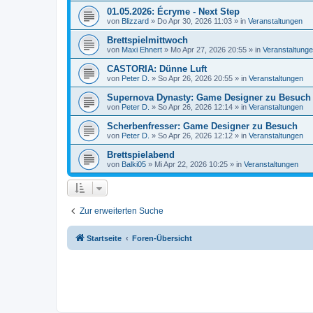
01.05.2026: Écryme - Next Step
von
Blizzard
»
Do Apr 30, 2026 11:03
» in
Veranstaltungen
Brettspielmittwoch
von
Maxi Ehnert
»
Mo Apr 27, 2026 20:55
» in
Veranstaltung
CASTORIA: Dünne Luft
von
Peter D.
»
So Apr 26, 2026 20:55
» in
Veranstaltungen
Supernova Dynasty: Game Designer zu Besuch
von
Peter D.
»
So Apr 26, 2026 12:14
» in
Veranstaltungen
Scherbenfresser: Game Designer zu Besuch
von
Peter D.
»
So Apr 26, 2026 12:12
» in
Veranstaltungen
Brettspielabend
von
Balki05
»
Mi Apr 22, 2026 10:25
» in
Veranstaltungen
Zur erweiterten Suche
Startseite
Foren-Übersicht