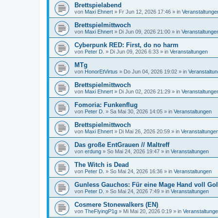
Brettspielabend
von
Maxi Ehnert
»
Fr Jun 12, 2026 17:46
» in
Veranstaltunge
Brettspielmittwoch
von
Maxi Ehnert
»
Di Jun 09, 2026 21:00
» in
Veranstaltunge
Cyberpunk RED: First, do no harm
von
Peter D.
»
Di Jun 09, 2026 6:33
» in
Veranstaltungen
MTg
von
HonorEtVirtus
»
Do Jun 04, 2026 19:02
» in
Veranstaltu
Brettspielmittwoch
von
Maxi Ehnert
»
Di Jun 02, 2026 21:29
» in
Veranstaltunge
Fomoria: Funkenflug
von
Peter D.
»
Sa Mai 30, 2026 14:05
» in
Veranstaltungen
Brettspielmittwoch
von
Maxi Ehnert
»
Di Mai 26, 2026 20:59
» in
Veranstaltunge
Das große EntGrauen // Maltreff
von
erdung
»
So Mai 24, 2026 19:47
» in
Veranstaltungen
The Witch is Dead
von
Peter D.
»
So Mai 24, 2026 16:36
» in
Veranstaltungen
Gunless Gauchos: Für eine Mage Hand voll Go
von
Peter D.
»
So Mai 24, 2026 7:49
» in
Veranstaltungen
Cosmere Stonewalkers (EN)
von
TheFlyingP1g
»
Mi Mai 20, 2026 0:19
» in
Veranstaltung