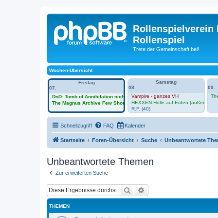
Rollenspielverein 
Rollenspiel
Trete der Gemeinschaft bei!
Wochen-Übersicht
Samstag
Freitag
08.
09.
07.
Vampire - ganzes VH
Th
DnD: Tomb of Annihilation nicht im Vh
HEXXEN Hölle auf Erden (außerhalb 
The Magnus Archive Few Shot -Session Zero im VH
R.F. (40)
Schnellzugriff
FAQ
Kalender
Startseite
Foren-Übersicht
Suche
Unbeantwortete Th
Unbeantwortete Themen
Zur erweiterten Suche
Suche
Erweiterte Suche
THEMEN