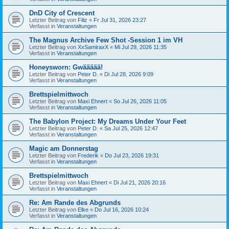
DnD City of Crescent
Letzter Beitrag von
Filiz
«
Fr Jul 31, 2026 23:27
Verfasst in
Veranstaltungen
The Magnus Archive Few Shot -Session 1 im VH
Letzter Beitrag von
XxSamiraxX
«
Mi Jul 29, 2026 11:35
Verfasst in
Veranstaltungen
Honeysworn: Gwäääää!
Letzter Beitrag von
Peter D.
«
Di Jul 28, 2026 9:09
Verfasst in
Veranstaltungen
Brettspielmittwoch
Letzter Beitrag von
Maxi Ehnert
«
So Jul 26, 2026 11:05
Verfasst in
Veranstaltungen
The Babylon Project: My Dreams Under Your Feet
Letzter Beitrag von
Peter D.
«
Sa Jul 25, 2026 12:47
Verfasst in
Veranstaltungen
Magic am Donnerstag
Letzter Beitrag von
Frederik
«
Do Jul 23, 2026 19:31
Verfasst in
Veranstaltungen
Brettspielmittwoch
Letzter Beitrag von
Maxi Ehnert
«
Di Jul 21, 2026 20:16
Verfasst in
Veranstaltungen
Re: Am Rande des Abgrunds
Letzter Beitrag von
Elke
«
Do Jul 16, 2026 10:24
Verfasst in
Veranstaltungen