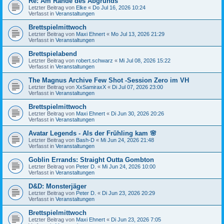
Re: Am Rande des Abgrunds
Letzter Beitrag von
Elke
«
Do Jul 16, 2026 10:24
Verfasst in
Veranstaltungen
Brettspielmittwoch
Letzter Beitrag von
Maxi Ehnert
«
Mo Jul 13, 2026 21:29
Verfasst in
Veranstaltungen
Brettspielabend
Letzter Beitrag von
robert.schwarz
«
Mi Jul 08, 2026 15:22
Verfasst in
Veranstaltungen
The Magnus Archive Few Shot -Session Zero im VH
Letzter Beitrag von
XxSamiraxX
«
Di Jul 07, 2026 23:00
Verfasst in
Veranstaltungen
Brettspielmittwoch
Letzter Beitrag von
Maxi Ehnert
«
Di Jun 30, 2026 20:26
Verfasst in
Veranstaltungen
Avatar Legends - Als der Frühling kam 🌸
Letzter Beitrag von
Bash-D
«
Mi Jun 24, 2026 21:48
Verfasst in
Veranstaltungen
Goblin Errands: Straight Outta Gombton
Letzter Beitrag von
Peter D.
«
Mi Jun 24, 2026 10:00
Verfasst in
Veranstaltungen
D&D: Monsterjäger
Letzter Beitrag von
Peter D.
«
Di Jun 23, 2026 20:29
Verfasst in
Veranstaltungen
Brettspielmittwoch
Letzter Beitrag von
Maxi Ehnert
«
Di Jun 23, 2026 7:05