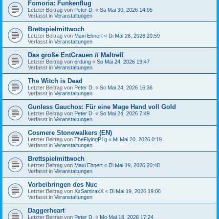
Fomoria: Funkenflug
Letzter Beitrag von
Peter D.
«
Sa Mai 30, 2026 14:05
Verfasst in
Veranstaltungen
Brettspielmittwoch
Letzter Beitrag von
Maxi Ehnert
«
Di Mai 26, 2026 20:59
Verfasst in
Veranstaltungen
Das große EntGrauen // Maltreff
Letzter Beitrag von
erdung
«
So Mai 24, 2026 19:47
Verfasst in
Veranstaltungen
The Witch is Dead
Letzter Beitrag von
Peter D.
«
So Mai 24, 2026 16:36
Verfasst in
Veranstaltungen
Gunless Gauchos: Für eine Mage Hand voll Gold
Letzter Beitrag von
Peter D.
«
So Mai 24, 2026 7:49
Verfasst in
Veranstaltungen
Cosmere Stonewalkers (EN)
Letzter Beitrag von
TheFlyingP1g
«
Mi Mai 20, 2026 0:19
Verfasst in
Veranstaltungen
Brettspielmittwoch
Letzter Beitrag von
Maxi Ehnert
«
Di Mai 19, 2026 20:48
Verfasst in
Veranstaltungen
Vorbeibringen des Nuc
Letzter Beitrag von
XxSamiraxX
«
Di Mai 19, 2026 19:06
Verfasst in
Veranstaltungen
Daggerheart
Letzter Beitrag von
Peter D.
«
Mo Mai 18, 2026 17:24