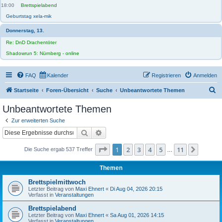
18:00
Brettspielabend
Geburtstag xela-mik
Donnerstag, 13.
Re: DnD Drachentöter
Shadowrun 5: Nürnberg - online
FAQ
Kalender
Registrieren
Anmelden
S
Startseite
Foren-Übersicht
Suche
Unbeantwortete Themen
u
Unbeantwortete Themen
c
Zur erweiterten Suche
h
Suche
Erweiterte Suche
e
Seite
1
von
11
1
2
3
4
5
11
Nächst
Die Suche ergab 537 Treffer
…
Themen
Brettspielmittwoch
Letzter Beitrag von
Maxi Ehnert
«
Di Aug 04, 2026 20:15
Verfasst in
Veranstaltungen
Brettspielabend
Letzter Beitrag von
Maxi Ehnert
«
Sa Aug 01, 2026 14:15
Verfasst in
Veranstaltungen