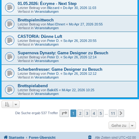
01.05.2026: Écryme - Next Step
Letzter Beitrag von
Blizzard
«
Do Apr 30, 2026 11:03
Verfasst in
Veranstaltungen
Brettspielmittwoch
Letzter Beitrag von
Maxi Ehnert
«
Mo Apr 27, 2026 20:55
Verfasst in
Veranstaltungen
CASTORIA: Dünne Luft
Letzter Beitrag von
Peter D.
«
So Apr 26, 2026 20:55
Verfasst in
Veranstaltungen
Supernova Dynasty: Game Designer zu Besuch
Letzter Beitrag von
Peter D.
«
So Apr 26, 2026 12:14
Verfasst in
Veranstaltungen
Scherbenfresser: Game Designer zu Besuch
Letzter Beitrag von
Peter D.
«
So Apr 26, 2026 12:12
Verfasst in
Veranstaltungen
Brettspielabend
Letzter Beitrag von
Balki05
«
Mi Apr 22, 2026 10:25
Verfasst in
Veranstaltungen
Seite
1
von
11
1
2
3
4
5
11
Nächst
Die Suche ergab 537 Treffer
…
Gehe zu
Startseite
Foren-Übersicht
Alle Zeiten sind
UTC+02:00