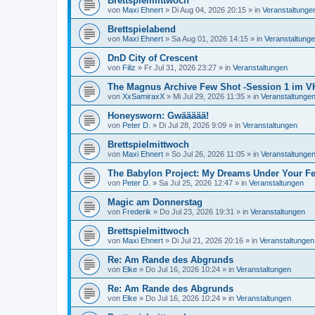
Brettspielmittwoch
von
Maxi Ehnert
»
Di Aug 04, 2026 20:15
» in
Veranstaltunge
Brettspielabend
von
Maxi Ehnert
»
Sa Aug 01, 2026 14:15
» in
Veranstaltung
DnD City of Crescent
von
Filiz
»
Fr Jul 31, 2026 23:27
» in
Veranstaltungen
The Magnus Archive Few Shot -Session 1 im V
von
XxSamiraxX
»
Mi Jul 29, 2026 11:35
» in
Veranstaltunge
Honeysworn: Gwäääää!
von
Peter D.
»
Di Jul 28, 2026 9:09
» in
Veranstaltungen
Brettspielmittwoch
von
Maxi Ehnert
»
So Jul 26, 2026 11:05
» in
Veranstaltunge
The Babylon Project: My Dreams Under Your Fe
von
Peter D.
»
Sa Jul 25, 2026 12:47
» in
Veranstaltungen
Magic am Donnerstag
von
Frederik
»
Do Jul 23, 2026 19:31
» in
Veranstaltungen
Brettspielmittwoch
von
Maxi Ehnert
»
Di Jul 21, 2026 20:16
» in
Veranstaltungen
Re: Am Rande des Abgrunds
von
Elke
»
Do Jul 16, 2026 10:24
» in
Veranstaltungen
Re: Am Rande des Abgrunds
von
Elke
»
Do Jul 16, 2026 10:24
» in
Veranstaltungen