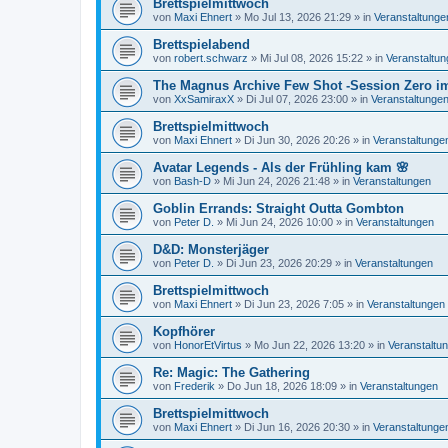
Brettspielmittwoch
von
Maxi Ehnert
»
Mo Jul 13, 2026 21:29
» in
Veranstaltunge
Brettspielabend
von
robert.schwarz
»
Mi Jul 08, 2026 15:22
» in
Veranstaltu
The Magnus Archive Few Shot -Session Zero i
von
XxSamiraxX
»
Di Jul 07, 2026 23:00
» in
Veranstaltunge
Brettspielmittwoch
von
Maxi Ehnert
»
Di Jun 30, 2026 20:26
» in
Veranstaltunge
Avatar Legends - Als der Frühling kam 🌸
von
Bash-D
»
Mi Jun 24, 2026 21:48
» in
Veranstaltungen
Goblin Errands: Straight Outta Gombton
von
Peter D.
»
Mi Jun 24, 2026 10:00
» in
Veranstaltungen
D&D: Monsterjäger
von
Peter D.
»
Di Jun 23, 2026 20:29
» in
Veranstaltungen
Brettspielmittwoch
von
Maxi Ehnert
»
Di Jun 23, 2026 7:05
» in
Veranstaltungen
Kopfhörer
von
HonorEtVirtus
»
Mo Jun 22, 2026 13:20
» in
Veranstaltu
Re: Magic: The Gathering
von
Frederik
»
Do Jun 18, 2026 18:09
» in
Veranstaltungen
Brettspielmittwoch
von
Maxi Ehnert
»
Di Jun 16, 2026 20:30
» in
Veranstaltunge