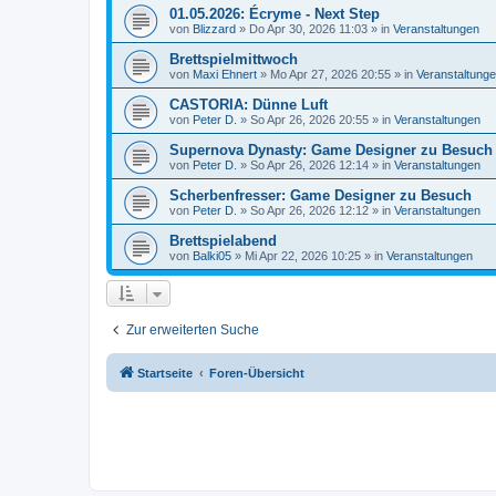
01.05.2026: Écryme - Next Step
von
Blizzard
»
Do Apr 30, 2026 11:03
» in
Veranstaltungen
Brettspielmittwoch
von
Maxi Ehnert
»
Mo Apr 27, 2026 20:55
» in
Veranstaltung
CASTORIA: Dünne Luft
von
Peter D.
»
So Apr 26, 2026 20:55
» in
Veranstaltungen
Supernova Dynasty: Game Designer zu Besuch
von
Peter D.
»
So Apr 26, 2026 12:14
» in
Veranstaltungen
Scherbenfresser: Game Designer zu Besuch
von
Peter D.
»
So Apr 26, 2026 12:12
» in
Veranstaltungen
Brettspielabend
von
Balki05
»
Mi Apr 22, 2026 10:25
» in
Veranstaltungen
Zur erweiterten Suche
Startseite
Foren-Übersicht