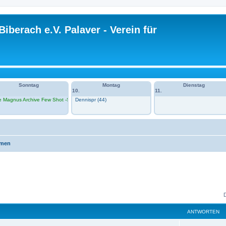
Biberach e.V. Palaver - Verein für
Sonntag
Montag
Dienstag
10.
11.
e Magnus Archive Few Shot -Session 1 im VH
Dennispr (44)
H)
emen
ANTWORTEN