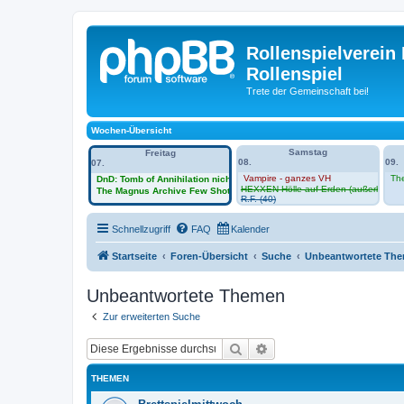
Rollenspielverein 
Rollenspiel
Trete der Gemeinschaft bei!
Wochen-Übersicht
Samstag
Freitag
08.
09.
07.
Vampire - ganzes VH
Th
DnD: Tomb of Annihilation nicht im Vh
HEXXEN Hölle auf Erden (außerhalb V
The Magnus Archive Few Shot -Session Zero im VH
R.F. (40)
Schnellzugriff
FAQ
Kalender
Startseite
Foren-Übersicht
Suche
Unbeantwortete Th
Unbeantwortete Themen
Zur erweiterten Suche
Suche
Erweiterte Suche
THEMEN