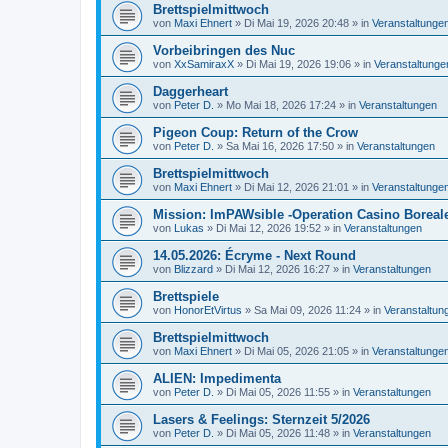
Brettspielmittwoch
von
Maxi Ehnert
»
Di Mai 19, 2026 20:48
» in
Veranstaltunge
Vorbeibringen des Nuc
von
XxSamiraxX
»
Di Mai 19, 2026 19:06
» in
Veranstaltunge
Daggerheart
von
Peter D.
»
Mo Mai 18, 2026 17:24
» in
Veranstaltungen
Pigeon Coup: Return of the Crow
von
Peter D.
»
Sa Mai 16, 2026 17:50
» in
Veranstaltungen
Brettspielmittwoch
von
Maxi Ehnert
»
Di Mai 12, 2026 21:01
» in
Veranstaltunge
Mission: ImPAWsible -Operation Casino Boreal
von
Lukas
»
Di Mai 12, 2026 19:52
» in
Veranstaltungen
14.05.2026: Écryme - Next Round
von
Blizzard
»
Di Mai 12, 2026 16:27
» in
Veranstaltungen
Brettspiele
von
HonorEtVirtus
»
Sa Mai 09, 2026 11:24
» in
Veranstaltun
Brettspielmittwoch
von
Maxi Ehnert
»
Di Mai 05, 2026 21:05
» in
Veranstaltunge
ALIEN: Impedimenta
von
Peter D.
»
Di Mai 05, 2026 11:55
» in
Veranstaltungen
Lasers & Feelings: Sternzeit 5/2026
von
Peter D.
»
Di Mai 05, 2026 11:48
» in
Veranstaltungen