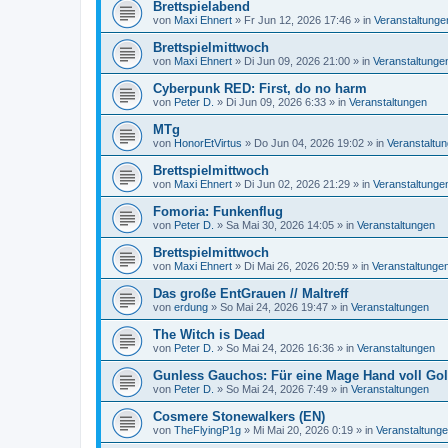
Brettspielabend
von
Maxi Ehnert
»
Fr Jun 12, 2026 17:46
» in
Veranstaltunge
Brettspielmittwoch
von
Maxi Ehnert
»
Di Jun 09, 2026 21:00
» in
Veranstaltunge
Cyberpunk RED: First, do no harm
von
Peter D.
»
Di Jun 09, 2026 6:33
» in
Veranstaltungen
MTg
von
HonorEtVirtus
»
Do Jun 04, 2026 19:02
» in
Veranstaltu
Brettspielmittwoch
von
Maxi Ehnert
»
Di Jun 02, 2026 21:29
» in
Veranstaltunge
Fomoria: Funkenflug
von
Peter D.
»
Sa Mai 30, 2026 14:05
» in
Veranstaltungen
Brettspielmittwoch
von
Maxi Ehnert
»
Di Mai 26, 2026 20:59
» in
Veranstaltunge
Das große EntGrauen // Maltreff
von
erdung
»
So Mai 24, 2026 19:47
» in
Veranstaltungen
The Witch is Dead
von
Peter D.
»
So Mai 24, 2026 16:36
» in
Veranstaltungen
Gunless Gauchos: Für eine Mage Hand voll Go
von
Peter D.
»
So Mai 24, 2026 7:49
» in
Veranstaltungen
Cosmere Stonewalkers (EN)
von
TheFlyingP1g
»
Mi Mai 20, 2026 0:19
» in
Veranstaltung