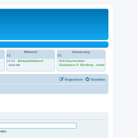
Mittwoch
Donnerstag
12.
13.
18:00
Brettspielmittwoch
DnD Drachentöter
xela-mik
Shadowrun 5: Nürnberg - online
Registrieren
Anmelden
nden