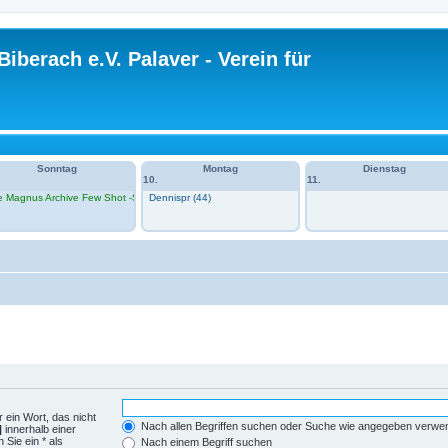
Biberach e.V. Palaver - Verein für
Sonntag
Montag
Dienstag
10.
11.
e Magnus Archive Few Shot -Session 1 im VH
Dennispr (44)
VH)
 ein Wort, das nicht
Nach allen Begriffen suchen oder Suche wie angegeben verwe
|
innerhalb einer
Sie ein * als
Nach einem Begriff suchen