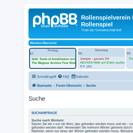
Rollenspielverein 
Rollenspiel
Trete der Gemeinschaft bei!
Wochen-Übersicht
Samstag
Freitag
08.
09.
07.
Vampire - ganzes VH
Th
DnD: Tomb of Annihilation nicht im Vh
HEXXEN Hölle auf Erden (außerhalb 
The Magnus Archive Few Shot -Session Zero im VH
R.F. (40)
Schnellzugriff
FAQ
Kalender
Startseite
Foren-Übersicht
Suche
Suche
SUCHANFRAGE
Suche nach Wörtern:
Setzen Sie ein
+
vor ein Wort, das gefunden werden muss und ein
-
vor
gefunden werden darf. Verwenden Sie mehrere Wörter getrennt durch
Klammer, wenn nur eines der Wörter gefunden werden muss. Benutzen 