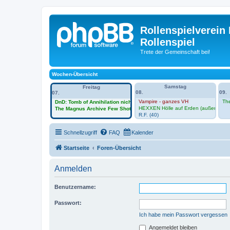
Rollenspielverein 
Rollenspiel
Trete der Gemeinschaft bei!
Wochen-Übersicht
Samstag
Freitag
08.
09.
07.
Vampire - ganzes VH
Th
DnD: Tomb of Annihilation nicht im Vh
HEXXEN Hölle auf Erden (außerhalb 
The Magnus Archive Few Shot -Session Zero im VH
R.F. (40)
Schnellzugriff
FAQ
Kalender
Startseite
Foren-Übersicht
Anmelden
Benutzername:
Passwort:
Ich habe mein Passwort vergessen
Angemeldet bleiben