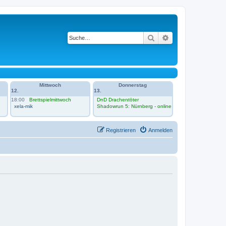
Suche
Erweiterte Suche
Mittwoch
Donnerstag
12.
13.
18:00
Brettspielmittwoch
DnD Drachentöter
xela-mik
Shadowrun 5: Nürnberg - online
Registrieren
Anmelden