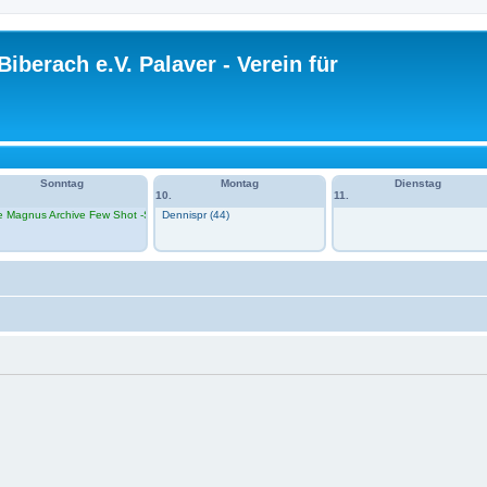
Biberach e.V. Palaver - Verein für
Sonntag
Montag
Dienstag
10.
11.
e Magnus Archive Few Shot -Session 1 im VH
Dennispr (44)
VH)