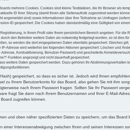
Boards mehrere Cookies. Cookies sind kleine Textdateien, die Ihr Browser als tem
 aktuelle ID Ihrer Sitzung (damit Ihnen alle Seitenaufrufe zugeordnet werden könne
cht angemeldet sind) sowie Informationen über Ihre Teilnahme an Umfragen (sofern
ession-ID gespeichert. Die Cookies haben standardmäßig eine Gültigkeit von einem 
 Registrierung, in Ihrem Profil oder Ihrem persönlichem Bereich angeben. Für die
rch den Betreiber weitere Daten als notwendig festgelegt wurden, so ist dies für 
ellen, so werden die dort eingegebenen Daten ebenfalls gespeichert. Gleiches gilt
ie IP-Adresse wird weiterhin bei folgenden Aktionen gespeichert: Löschen und Änd
l-Adresse, Kontoaktivierung, Benutzer-Passwort) und gescheiterte Anmeldeversuch
ine?“-Funktion angezeigt und nicht dauerhaft gespeichert.
 dass weitere Daten gespeichert werden. Dazu gehören Ihr Abstimmungsverhalten b
htigungsfunktionen.
Hash) gespeichert, so dass es sicher ist. Jedoch wird Ihnen empfohlen,
el zu Ihrem Benutzerkonto für das Board, also gehen Sie mit ihm sorg
htigterweise nach Ihrem Passwort fragen. Sollten Sie Ihr Passwort verg
are fragt Sie dann nach Ihrem Benutzernamen und Ihrer E-Mail-Adres
 Board zugreifen können.
enen und oben näher spezifizierten Daten zu speichern, um das Board 
en einer Interessenabwägung zwischen Ihren und seinen Interessen sowi