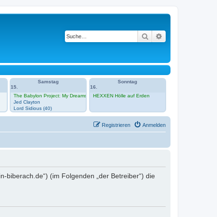
Suche
Erweiterte Suche
Samstag
Sonntag
15.
16.
The Babylon Project: My Dreams Under Your Feet
HEXXEN Hölle auf Erden
Jed Clayton
Lord Sidious (40)
Registrieren
Anmelden
rein-biberach.de“) (im Folgenden „der Betreiber“) die