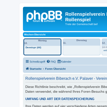
Rollenspielverein 
Rollenspiel
Trete der Gemeinschaft bei!
Wochen-Übersicht
Dienstag
Montag
11.
12.
10.
18:
Dennispr (44)
xel
Schnellzugriff
FAQ
Kalender
Startseite
Foren-Übersicht
Rollenspielverein Biberach e.V. Palaver - Verein
Diese Richtlinie beschreibt, wie „Rollenspielverein Bib
Daten verwendet, die während Ihres Foren-Besuchs 
UMFANG UND ART DER DATENSPEICHERUNG
Ihre Daten werden auf vier verschiedene Arten gesam