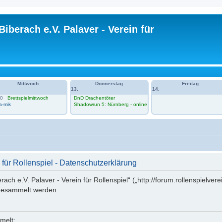
Biberach e.V. Palaver - Verein für
Mittwoch
Donnerstag
Freitag
13.
14.
00
Brettspielmittwoch
DnD Drachentöter
a-mik
Shadowrun 5: Nürnberg - online
 für Rollenspiel - Datenschutzerklärung
erach e.V. Palaver - Verein für Rollenspiel“ („http://forum.rollenspielve
gesammelt werden.
melt: