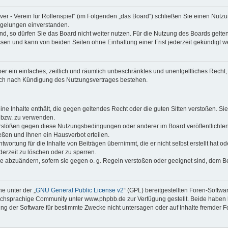
laver - Verein für Rollenspiel“ (im Folgenden „das Board“) schließen Sie einen Nu
egelungen einverstanden.
, so dürfen Sie das Board nicht weiter nutzen. Für die Nutzung des Boards gelten 
sen und kann von beiden Seiten ohne Einhaltung einer Frist jederzeit gekündigt w
iber ein einfaches, zeitlich und räumlich unbeschränktes und unentgeltliches Rech
auch nach Kündigung des Nutzungsvertrages bestehen.
keine Inhalte enthält, die gegen geltendes Recht oder die guten Sitten verstoßen. Si
n bzw. zu verwenden.
erstößen gegen diese Nutzungsbedingungen oder anderer im Board veröffentlicht
ßen und Ihnen ein Hausverbot erteilen.
wortung für die Inhalte von Beiträgen übernimmt, die er nicht selbst erstellt hat 
derzeit zu löschen oder zu sperren.
äge abzuändern, sofern sie gegen o. g. Regeln verstoßen oder geeignet sind, dem 
e unter der „
GNU General Public License v2
“ (GPL) bereitgestellten Foren-Soft
chsprachige Community unter www.phpbb.de zur Verfügung gestellt. Beide haben ke
g der Software für bestimmte Zwecke nicht untersagen oder auf Inhalte fremder F