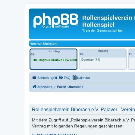
Rollenspielverein 
Rollenspiel
Trete der Gemeinschaft bei!
Wochen-Übersicht
Montag
Sonntag
10.
11.
09.
Dennispr (44)
The Magnus Archive Few Shot -Session 1 im VH
Schnellzugriff
FAQ
Kalender
Startseite
Foren-Übersicht
Rollenspielverein Biberach e.V. Palaver - Verein 
Mit dem Zugriff auf „Rollenspielverein Biberach e.V. P
Vertrag mit folgenden Regelungen geschlossen: