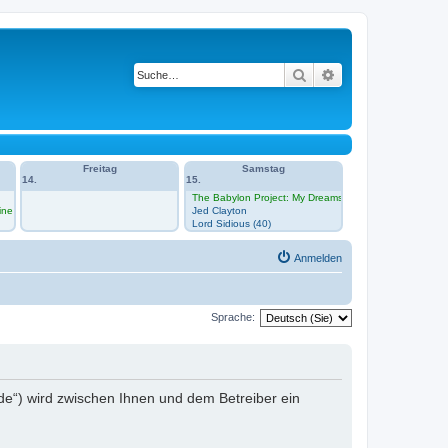
Suche
Erweiterte Suche
Freitag
Samstag
14.
15.
The Babylon Project: My Dreams Under Your Feet
ine
Jed Clayton
Lord Sidious (40)
Anmelden
Sprache:
ch.de“) wird zwischen Ihnen und dem Betreiber ein