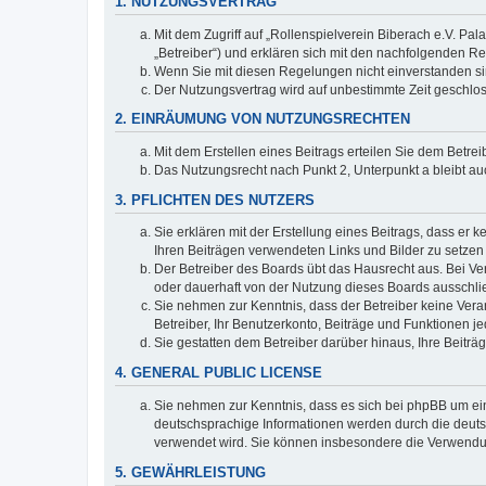
1. NUTZUNGSVERTRAG
Mit dem Zugriff auf „Rollenspielverein Biberach e.V. Pa
„Betreiber“) und erklären sich mit den nachfolgenden R
Wenn Sie mit diesen Regelungen nicht einverstanden sind
Der Nutzungsvertrag wird auf unbestimmte Zeit geschlos
2. EINRÄUMUNG VON NUTZUNGSRECHTEN
Mit dem Erstellen eines Beitrags erteilen Sie dem Betre
Das Nutzungsrecht nach Punkt 2, Unterpunkt a bleibt 
3. PFLICHTEN DES NUTZERS
Sie erklären mit der Erstellung eines Beitrags, dass er 
Ihren Beiträgen verwendeten Links und Bilder zu setze
Der Betreiber des Boards übt das Hausrecht aus. Bei V
oder dauerhaft von der Nutzung dieses Boards ausschlie
Sie nehmen zur Kenntnis, dass der Betreiber keine Verant
Betreiber, Ihr Benutzerkonto, Beiträge und Funktionen je
Sie gestatten dem Betreiber darüber hinaus, Ihre Beitr
4. GENERAL PUBLIC LICENSE
Sie nehmen zur Kenntnis, dass es sich bei phpBB um ein
deutschsprachige Informationen werden durch die deuts
verwendet wird. Sie können insbesondere die Verwendun
5. GEWÄHRLEISTUNG