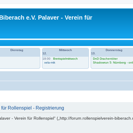
Biberach e.V. Palaver - Verein für
Dienstag
Mittwoch
Donnerstag
12.
13.
18:00
Brettspielmittwoch
DnD Drachentöter
xela-mik
Shadowrun 5: Nürnberg - onl
für Rollenspiel - Registrierung
alaver - Verein für Rollenspiel“ („http://forum.rollenspielverein-bibera