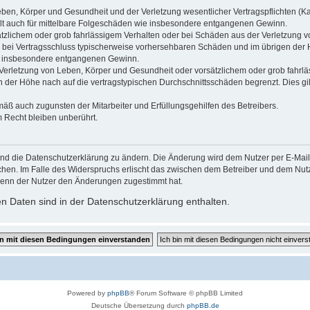
ben, Körper und Gesundheit und der Verletzung wesentlicher Vertragspflichten (Kard
gilt auch für mittelbare Folgeschäden wie insbesondere entgangenen Gewinn.
ätzlichem oder grob fahrlässigem Verhalten oder bei Schäden aus der Verletzung 
 die bei Vertragsschluss typischerweise vorhersehbaren Schäden und im übrigen de
wie insbesondere entgangenen Gewinn.
erletzung von Leben, Körper und Gesundheit oder vorsätzlichem oder grob fahrläs
der Höhe nach auf die vertragstypischen Durchschnittsschäden begrenzt. Dies gi
mäß auch zugunsten der Mitarbeiter und Erfüllungsgehilfen des Betreibers.
 Recht bleiben unberührt.
und die Datenschutzerklärung zu ändern. Die Änderung wird dem Nutzer per E-Mail m
chen. Im Falle des Widerspruchs erlischt das zwischen dem Betreiber und dem Nutze
wenn der Nutzer den Änderungen zugestimmt hat.
n Daten sind in der Datenschutzerklärung enthalten.
Powered by
phpBB
® Forum Software © phpBB Limited
Deutsche Übersetzung durch
phpBB.de