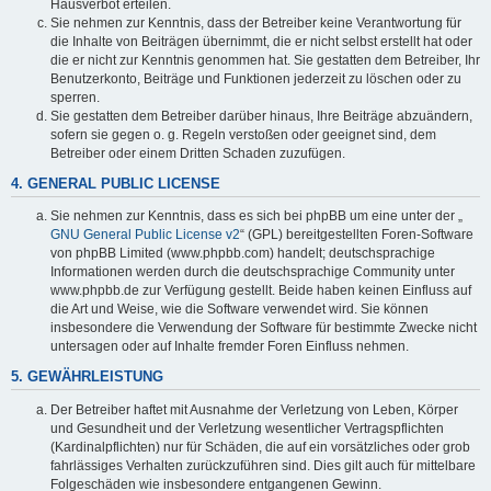
Hausverbot erteilen.
Sie nehmen zur Kenntnis, dass der Betreiber keine Verantwortung für
die Inhalte von Beiträgen übernimmt, die er nicht selbst erstellt hat oder
die er nicht zur Kenntnis genommen hat. Sie gestatten dem Betreiber, Ihr
Benutzerkonto, Beiträge und Funktionen jederzeit zu löschen oder zu
sperren.
Sie gestatten dem Betreiber darüber hinaus, Ihre Beiträge abzuändern,
sofern sie gegen o. g. Regeln verstoßen oder geeignet sind, dem
Betreiber oder einem Dritten Schaden zuzufügen.
4. GENERAL PUBLIC LICENSE
Sie nehmen zur Kenntnis, dass es sich bei phpBB um eine unter der „
GNU General Public License v2
“ (GPL) bereitgestellten Foren-Software
von phpBB Limited (www.phpbb.com) handelt; deutschsprachige
Informationen werden durch die deutschsprachige Community unter
www.phpbb.de zur Verfügung gestellt. Beide haben keinen Einfluss auf
die Art und Weise, wie die Software verwendet wird. Sie können
insbesondere die Verwendung der Software für bestimmte Zwecke nicht
untersagen oder auf Inhalte fremder Foren Einfluss nehmen.
5. GEWÄHRLEISTUNG
Der Betreiber haftet mit Ausnahme der Verletzung von Leben, Körper
und Gesundheit und der Verletzung wesentlicher Vertragspflichten
(Kardinalpflichten) nur für Schäden, die auf ein vorsätzliches oder grob
fahrlässiges Verhalten zurückzuführen sind. Dies gilt auch für mittelbare
Folgeschäden wie insbesondere entgangenen Gewinn.