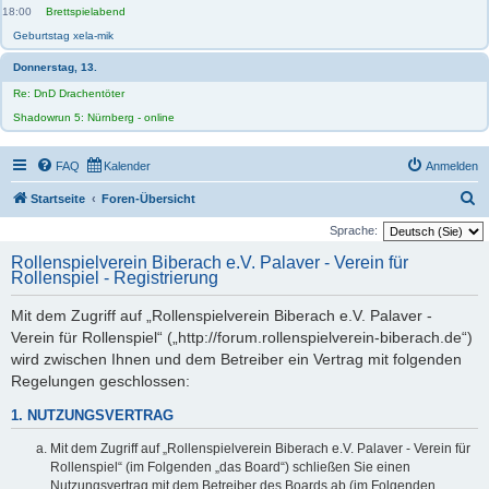
18:00
Brettspielabend
Geburtstag xela-mik
Donnerstag, 13.
Re: DnD Drachentöter
Shadowrun 5: Nürnberg - online
FAQ
Kalender
Anmelden
S
Startseite
Foren-Übersicht
u
Sprache:
c
Rollenspielverein Biberach e.V. Palaver - Verein für
Rollenspiel - Registrierung
h
e
Mit dem Zugriff auf „Rollenspielverein Biberach e.V. Palaver -
Verein für Rollenspiel“ („http://forum.rollenspielverein-biberach.de“)
wird zwischen Ihnen und dem Betreiber ein Vertrag mit folgenden
Regelungen geschlossen:
1. NUTZUNGSVERTRAG
Mit dem Zugriff auf „Rollenspielverein Biberach e.V. Palaver - Verein für
Rollenspiel“ (im Folgenden „das Board“) schließen Sie einen
Nutzungsvertrag mit dem Betreiber des Boards ab (im Folgenden