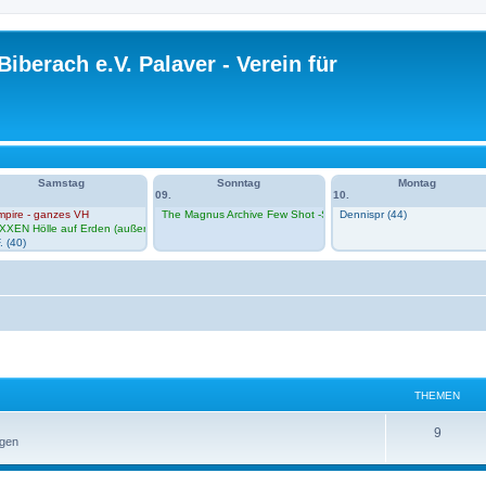
Biberach e.V. Palaver - Verein für
Samstag
Sonntag
Montag
09.
10.
mpire - ganzes VH
The Magnus Archive Few Shot -Session 1 im VH
Dennispr (44)
n Zero im VH
XXEN Hölle auf Erden (außerhalb VH)
. (40)
THEMEN
T
9
ngen
h