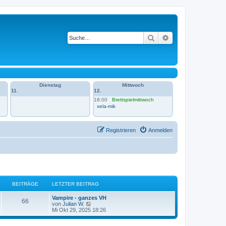
Suche
Erweiterte Suche
Dienstag
Mittwoch
11.
12.
18:00
Brettspielmittwoch
xela-mik
Registrieren
Anmelden
BEITRÄGE
LETZTER BEITRAG
L
Vampire - ganzes VH
B
66
e
N
von
Julian W.
t
e
Mi Okt 29, 2025 18:26
e
z
u
t
e