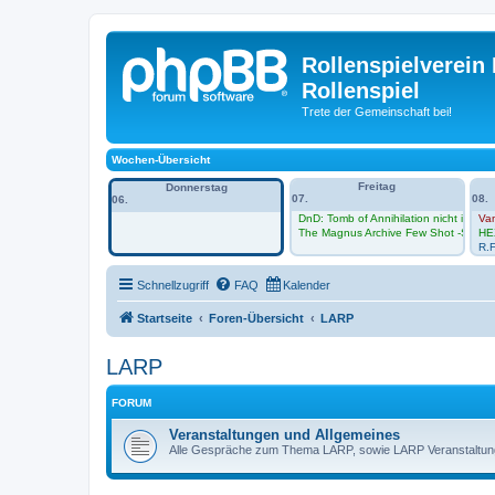
Rollenspielverein 
Rollenspiel
Trete der Gemeinschaft bei!
Wochen-Übersicht
Freitag
Donnerstag
07.
08.
06.
DnD: Tomb of Annihilation nicht im Vh
Va
The Magnus Archive Few Shot -Sessio
HE
R.F
Schnellzugriff
FAQ
Kalender
Startseite
Foren-Übersicht
LARP
LARP
FORUM
Veranstaltungen und Allgemeines
Alle Gespräche zum Thema LARP, sowie LARP Veranstaltu