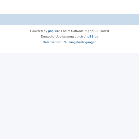
e
m
e
n
Powered by
phpBB
® Forum Software © phpBB Limited
Deutsche Übersetzung durch
phpBB.de
Datenschutz
|
Nutzungsbedingungen