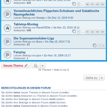
Letzter Beitrag von
nico
«
Do Jan 30, 2020 19:48
Antworten:
641
1
40
41
42
43
…
Vorweihnachtliches Püppchen-Schubsen und Galaktische
Raumgefechte
Letzter Beitrag von
5noopy
«
Do Dez 12, 2019 9:30
Tabletop-Montag
Letzter Beitrag von
RaveORDie
«
Sa Nov 23, 2019 16:11
Antworten:
649
1
41
42
43
44
…
Die Supersammelober-Liga
Letzter Beitrag von
Buxe
«
Do Sep 18, 2014 7:31
Antworten:
23
1
2
Fairplay
Letzter Beitrag von
joze
«
Do Nov 19, 2009 10:17
Antworten:
1
Neues Thema
34 Themen • Seite
1
von
1
Gehe zu
BERECHTIGUNGEN IN DIESEM FORUM
Sie dürfen
keine
neuen Themen in diesem Forum erstellen.
Sie dürfen
keine
Antworten zu Themen in diesem Forum erstellen.
Sie dürfen Ihre Beiträge in diesem Forum
nicht
ändern.
Sie dürfen Ihre Beiträge in diesem Forum
nicht
löschen.
Sie dürfen
keine
Dateianhänge in diesem Forum erstellen.