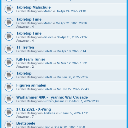
Tabletop Malschule
Letzter Beitrag von
Mailan
«
Do Apr 24, 2025 21:01
Tabletop Time
Letzter Beitrag von
Mailan
«
Mo Apr 21, 2025 20:36
Antworten:
4
Tabletop Time
Letzter Beitrag von
die.eva
«
So Apr 13, 2025 21:37
Antworten:
4
TT Treffen
Letzter Beitrag von
Balki05
«
Do Apr 10, 2025 7:14
Kill-Team Tunier
Letzter Beitrag von
Balki05
«
Mi Mär 12, 2025 18:31
Antworten:
2
Tabletop
Letzter Beitrag von
Balki05
«
Do Jan 30, 2025 22:37
Figuren anmalen
Letzter Beitrag von
Balki05
«
Mo Jan 27, 2025 22:43
Warhammer 40K - Tyrannic War Crusade
Letzter Beitrag von
FrozenQuasar
«
Do Mär 07, 2024 22:42
17.12.2021 - X-Wing
Letzter Beitrag von
Andreas
«
Fr Jan 05, 2024 17:11
Antworten:
7
Brettspiele
Letzter Beitrag von
Elmo
«
So Okt 01, 2023 19:58