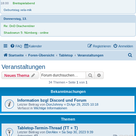
18:00
Brettspielabend
Geburtstag xela-mik
Donnerstag, 13.
Re: DnD Drachentöter
Shadowrun 5: Nürnberg - online
FAQ
Kalender
Registrieren
Anmelden
S
Startseite
Foren-Übersicht
Tabletop
Veranstaltungen
u
Veranstaltungen
c
Suche
Erweiterte Suche
Neues Thema
h
34 Themen • Seite
1
von
1
e
Bekanntmachungen
Information bzgl Discord und Forum
Letzter Beitrag von
DonJohnny
«
Di Apr 29, 2025 10:18
Verfasst in
Wichtige Informationen
Themen
Tabletop-Termin-Thread (TT + T)
Letzter Beitrag von
DerAlex
«
Sa Sep 30, 2023 9:39
Antworten:
42