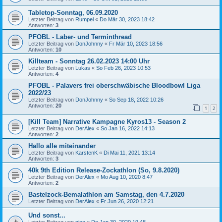
Tabletop-Sonntag, 06.09.2020
Letzter Beitrag von
Rumpel
«
Do Mär 30, 2023 18:42
Antworten:
3
PFOBL - Laber- und Terminthread
Letzter Beitrag von
DonJohnny
«
Fr Mär 10, 2023 18:56
Antworten:
10
Killteam - Sonntag 26.02.2023 14:00 Uhr
Letzter Beitrag von
Lukas
«
So Feb 26, 2023 10:53
Antworten:
4
PFOBL - Palavers frei oberschwäbische Bloodbowl Liga
2022/23
Letzter Beitrag von
DonJohnny
«
So Sep 18, 2022 10:26
Antworten:
20
1
2
[Kill Team] Narrative Kampagne Kyros13 - Season 2
Letzter Beitrag von
DerAlex
«
So Jan 16, 2022 14:13
Antworten:
2
Hallo alle miteinander
Letzter Beitrag von
KarstenK
«
Di Mai 11, 2021 13:14
Antworten:
3
40k 9th Edition Release-Zockathlon (So, 9.8.2020)
Letzter Beitrag von
DerAlex
«
Mo Aug 10, 2020 8:47
Antworten:
2
Bastelzock-Bemalathlon am Samstag, den 4.7.2020
Letzter Beitrag von
DerAlex
«
Fr Jun 26, 2020 12:21
Und sonst...