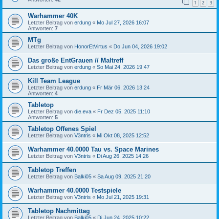
1
2
3
Warhammer 40K
Letzter Beitrag von
erdung
«
Mo Jul 27, 2026 16:07
Antworten:
7
MTg
Letzter Beitrag von
HonorEtVirtus
«
Do Jun 04, 2026 19:02
Das große EntGrauen // Maltreff
Letzter Beitrag von
erdung
«
So Mai 24, 2026 19:47
Kill Team League
Letzter Beitrag von
erdung
«
Fr Mär 06, 2026 13:24
Antworten:
4
Tabletop
Letzter Beitrag von
die.eva
«
Fr Dez 05, 2025 11:10
Antworten:
5
Tabletop Offenes Spiel
Letzter Beitrag von
V3ntris
«
Mi Okt 08, 2025 12:52
Warhammer 40.0000 Tau vs. Space Marines
Letzter Beitrag von
V3ntris
«
Di Aug 26, 2025 14:26
Tabletop Treffen
Letzter Beitrag von
Balki05
«
Sa Aug 09, 2025 21:20
Warhammer 40.0000 Testspiele
Letzter Beitrag von
V3ntris
«
Mo Jul 21, 2025 19:31
Tabletop Nachmittag
Letzter Beitrag von
Balki05
«
Di Jun 24, 2025 10:22