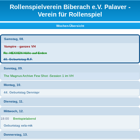
Rollenspielverein Biberach e.V. Palaver -
Verein für Rollenspiel
Wochen-Übersicht
Samstag, 08.
Vampire - ganzes VH
Re: HEXXEN Hölle auf Erden
40. Geburtstag R.F.
Sonntag, 09.
The Magnus Archive Few Shot -Session 1 im VH
Montag, 10.
44. Geburtstag Dennispr
Dienstag, 11.
Mittwoch, 12.
18:00
Brettspielabend
Geburtstag xela-mik
Donnerstag, 13.