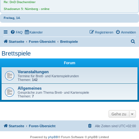
Re: DnD Drachentöter
Shadowrun 5: Nürnberg - online
Freitag, 14.
FAQ
Kalender
Registrieren
Anmelden
S
Startseite
Foren-Übersicht
Brettspiele
u
Brettspiele
c
Forum
h
e
Veranstaltungen
Termine für Brett- und Kartenspielrunden
Themen:
142
Allgemeines
Gespräche zum Thema Brett- und Kartenspiele
Themen:
7
Gehe zu
Startseite
Foren-Übersicht
Alle Zeiten sind
UTC+02:00
Powered by
phpBB
® Forum Software © phpBB Limited