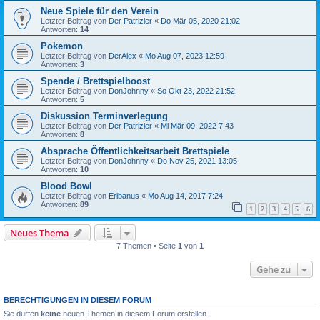
Neue Spiele für den Verein
Letzter Beitrag von
Der Patrizier
«
Do Mär 05, 2020 21:02
Antworten:
14
Pokemon
Letzter Beitrag von
DerAlex
«
Mo Aug 07, 2023 12:59
Antworten:
3
Spende / Brettspielboost
Letzter Beitrag von
DonJohnny
«
So Okt 23, 2022 21:52
Antworten:
5
Diskussion Terminverlegung
Letzter Beitrag von
Der Patrizier
«
Mi Mär 09, 2022 7:43
Antworten:
8
Absprache Öffentlichkeitsarbeit Brettspiele
Letzter Beitrag von
DonJohnny
«
Do Nov 25, 2021 13:05
Antworten:
10
Blood Bowl
Letzter Beitrag von
Eribanus
«
Mo Aug 14, 2017 7:24
Antworten:
89
1
2
3
4
5
6
Neues Thema
7 Themen • Seite
1
von
1
Gehe zu
BERECHTIGUNGEN IN DIESEM FORUM
Sie dürfen
keine
neuen Themen in diesem Forum erstellen.