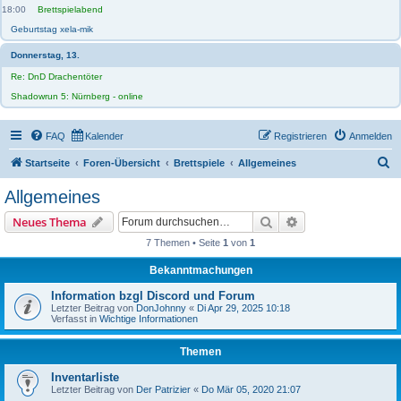
18:00
Brettspielabend
Geburtstag xela-mik
Donnerstag, 13.
Re: DnD Drachentöter
Shadowrun 5: Nürnberg - online
FAQ
Kalender
Registrieren
Anmelden
S
Startseite
Foren-Übersicht
Brettspiele
Allgemeines
u
Allgemeines
c
Suche
Erweiterte Suche
Neues Thema
h
7 Themen • Seite
1
von
1
e
Bekanntmachungen
Information bzgl Discord und Forum
Letzter Beitrag von
DonJohnny
«
Di Apr 29, 2025 10:18
Verfasst in
Wichtige Informationen
Themen
Inventarliste
Letzter Beitrag von
Der Patrizier
«
Do Mär 05, 2020 21:07