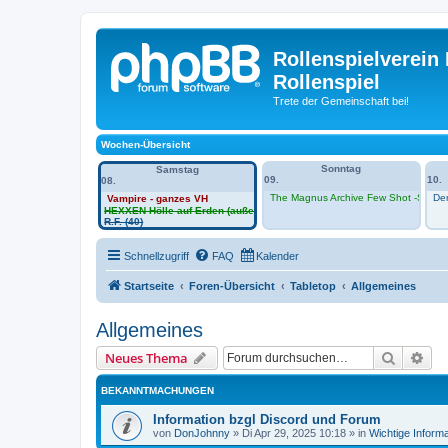
Rollenspielverein 
Rollenspiel
Trete der Gemeinschaft bei!
Wochen-Übersicht
Sonntag
Samstag
09.
10.
08.
The Magnus Archive Few Shot -Sessio
Den
Vampire - ganzes VH
HEXXEN Hölle auf Erden (außerhalb VH)
R.F. (40)
Schnellzugriff
FAQ
Kalender
Startseite
Foren-Übersicht
Tabletop
Allgemeines
Allgemeines
Suche
Erw
Neues Thema
BEKANNTMACHUNGEN
Information bzgl Discord und Forum
von
DonJohnny
»
Di Apr 29, 2025 10:18
» in
Wichtige Inform