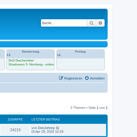
Suche
Erweiterte Suche
Donnerstag
Freitag
13.
14.
DnD Drachentöter
Shadowrun 5: Nürnberg - online
Registrieren
Anmelden
3 Themen • Seite
1
von
1
ZUGRIFFE
LETZTER BEITRAG
L
von
DonJohnny
Z
24215
e
Di Apr 29, 2025 10:18
t