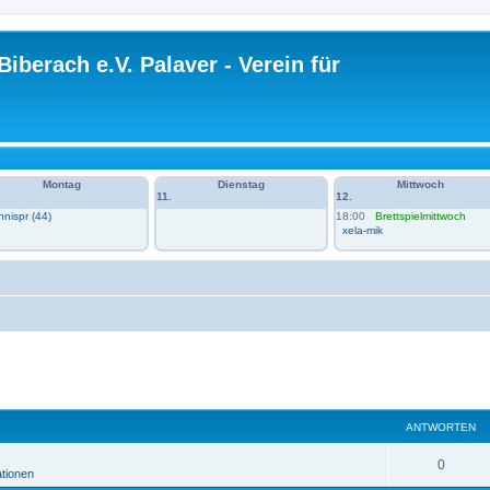
Biberach e.V. Palaver - Verein für
Montag
Dienstag
Mittwoch
11.
12.
n 1 im VH
nispr (44)
18:00
Brettspielmittwoch
xela-mik
eiterte Suche
ANTWORTEN
A
0
ationen