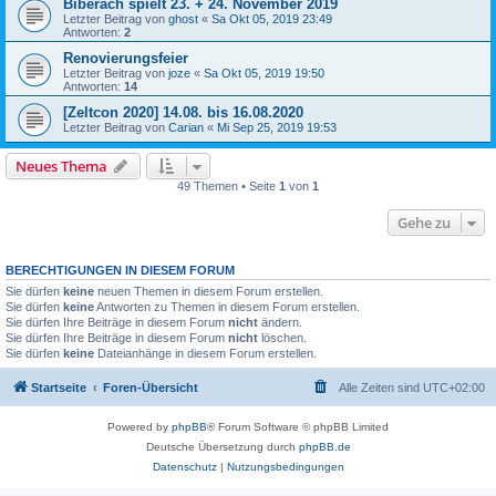
Biberach spielt 23. + 24. November 2019
Letzter Beitrag von
ghost
«
Sa Okt 05, 2019 23:49
Antworten:
2
Renovierungsfeier
Letzter Beitrag von
joze
«
Sa Okt 05, 2019 19:50
Antworten:
14
[Zeltcon 2020] 14.08. bis 16.08.2020
Letzter Beitrag von
Carian
«
Mi Sep 25, 2019 19:53
Neues Thema
49 Themen • Seite
1
von
1
Gehe zu
BERECHTIGUNGEN IN DIESEM FORUM
Sie dürfen
keine
neuen Themen in diesem Forum erstellen.
Sie dürfen
keine
Antworten zu Themen in diesem Forum erstellen.
Sie dürfen Ihre Beiträge in diesem Forum
nicht
ändern.
Sie dürfen Ihre Beiträge in diesem Forum
nicht
löschen.
Sie dürfen
keine
Dateianhänge in diesem Forum erstellen.
Startseite
Foren-Übersicht
Alle Zeiten sind
UTC+02:00
Powered by
phpBB
® Forum Software © phpBB Limited
Deutsche Übersetzung durch
phpBB.de
Datenschutz
|
Nutzungsbedingungen