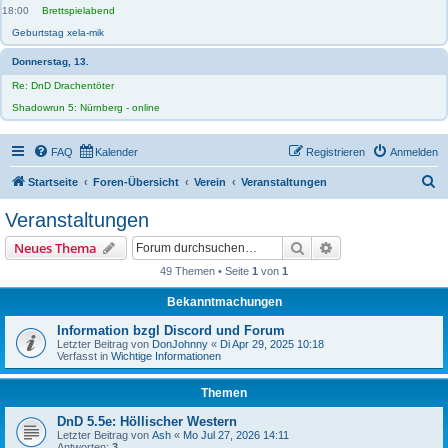
18:00
Brettspielabend
Geburtstag xela-mik
Donnerstag, 13.
Re: DnD Drachentöter
Shadowrun 5: Nürnberg - online
FAQ
Kalender
Registrieren
Anmelden
S
Startseite
Foren-Übersicht
Verein
Veranstaltungen
u
Veranstaltungen
c
Suche
Erweiterte Suche
Neues Thema
h
49 Themen • Seite
1
von
1
e
Bekanntmachungen
Information bzgl Discord und Forum
Letzter Beitrag von
DonJohnny
«
Di Apr 29, 2025 10:18
Verfasst in
Wichtige Informationen
Themen
DnD 5.5e: Höllischer Western
Letzter Beitrag von
Ash
«
Mo Jul 27, 2026 14:11
Antworten:
3