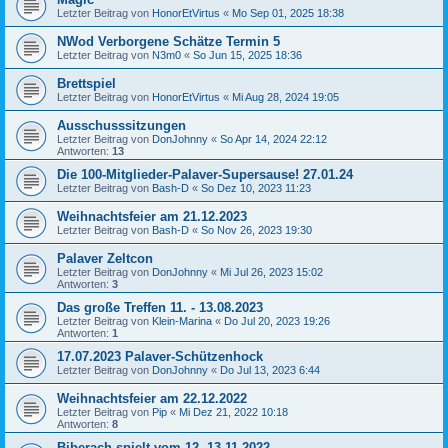
Letzter Beitrag von
HonorEtVirtus
«
Mo Sep 01, 2025 18:38
NWod Verborgene Schätze Termin 5
Letzter Beitrag von
N3m0
«
So Jun 15, 2025 18:36
Brettspiel
Letzter Beitrag von
HonorEtVirtus
«
Mi Aug 28, 2024 19:05
Ausschusssitzungen
Letzter Beitrag von
DonJohnny
«
So Apr 14, 2024 22:12
Antworten:
13
Die 100-Mitglieder-Palaver-Supersause! 27.01.24
Letzter Beitrag von
Bash-D
«
So Dez 10, 2023 11:23
Weihnachtsfeier am 21.12.2023
Letzter Beitrag von
Bash-D
«
So Nov 26, 2023 19:30
Palaver Zeltcon
Letzter Beitrag von
DonJohnny
«
Mi Jul 26, 2023 15:02
Antworten:
3
Das große Treffen 11. - 13.08.2023
Letzter Beitrag von
Klein-Marina
«
Do Jul 20, 2023 19:26
Antworten:
1
17.07.2023 Palaver-Schützenhock
Letzter Beitrag von
DonJohnny
«
Do Jul 13, 2023 6:44
Weihnachtsfeier am 22.12.2022
Letzter Beitrag von
Pip
«
Mi Dez 21, 2022 10:18
Antworten:
8
Biberach spielt vom 12.-13.11.2022