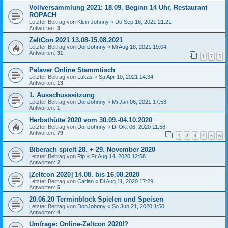
Vollversammlung 2021: 18.09. Beginn 14 Uhr, Restaurant
ROPACH
Letzter Beitrag von
Klein Johnny
«
Do Sep 16, 2021 21:21
Antworten:
3
ZeltCon 2021 13.08-15.08.2021
Letzter Beitrag von
DonJohnny
«
Mi Aug 18, 2021 19:04
Antworten:
31
1
2
3
Palaver Online Stammtisch
Letzter Beitrag von
Lukas
«
Sa Apr 10, 2021 14:34
Antworten:
13
1. Ausschusssitzung
Letzter Beitrag von
DonJohnny
«
Mi Jan 06, 2021 17:53
Antworten:
1
Herbsthütte 2020 vom 30.09.-04.10.2020
Letzter Beitrag von
DonJohnny
«
Di Okt 06, 2020 11:58
Antworten:
79
1
2
3
4
5
6
Biberach spielt 28. + 29. November 2020
Letzter Beitrag von
Pip
«
Fr Aug 14, 2020 12:58
Antworten:
2
[Zeltcon 2020] 14.08. bis 16.08.2020
Letzter Beitrag von
Carian
«
Di Aug 11, 2020 17:29
Antworten:
5
20.06.20 Terminblock Spielen und Speisen
Letzter Beitrag von
DonJohnny
«
So Jun 21, 2020 1:50
Antworten:
4
Umfrage: Online-Zeltcon 2020!?