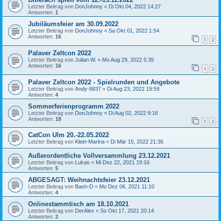
Letzter Beitrag von
DonJohnny
«
Di Okt 04, 2022 14:27
Antworten:
1
Jubiläumsfeier am 30.09.2022
Letzter Beitrag von
DonJohnny
«
Sa Okt 01, 2022 1:54
Antworten:
16
1
2
Palaver Zeltcon 2022
Letzter Beitrag von
Julian W.
«
Mo Aug 29, 2022 5:35
Antworten:
16
1
2
Palaver Zeltcon 2022 - Spielrunden und Angebote
Letzter Beitrag von
Andy-8837
«
Di Aug 23, 2022 19:59
Antworten:
4
Sommerferienprogramm 2022
Letzter Beitrag von
DonJohnny
«
Di Aug 02, 2022 9:16
Antworten:
18
1
2
CatCon Ulm 20.-22.05.2022
Letzter Beitrag von
Klein-Marina
«
Di Mär 15, 2022 21:36
Außerordentliche Vollversammlung 23.12.2021
Letzter Beitrag von
Lukas
«
Mi Dez 22, 2021 19:16
Antworten:
5
ABGESAGT: Weihnachtsfeier 23.12.2021
Letzter Beitrag von
Bash-D
«
Mo Dez 06, 2021 11:10
Antworten:
4
Onlinestammtisch am 18.10.2021
Letzter Beitrag von
DerAlex
«
So Okt 17, 2021 20:14
Antworten:
2