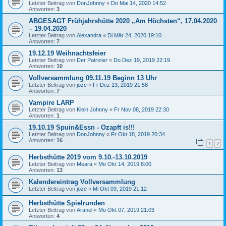
Letzter Beitrag von
DonJohnny
«
Do Mai 14, 2020 14:52
Antworten:
3
ABGESAGT Frühjahrshütte 2020 „Am Höchsten“, 17.04.2020
– 19.04.2020
Letzter Beitrag von
Alexandra
«
Di Mär 24, 2020 19:10
Antworten:
7
19.12.19 Weihnachtsfeier
Letzter Beitrag von
Der Patrizier
«
Do Dez 19, 2019 22:19
Antworten:
10
Vollversammlung 09.11.19 Beginn 13 Uhr
Letzter Beitrag von
joze
«
Fr Dez 13, 2019 21:58
Antworten:
7
Vampire LARP
Letzter Beitrag von
Klein Johnny
«
Fr Nov 08, 2019 22:30
Antworten:
1
19.10.19 Spuin&Essn - Ozapft is!!!
Letzter Beitrag von
DonJohnny
«
Fr Okt 18, 2019 20:34
Antworten:
16
1
2
Herbsthütte 2019 vom 9.10.-13.10.2019
Letzter Beitrag von
Meara
«
Mo Okt 14, 2019 8:00
Antworten:
13
Kalendereintrag Vollversammlung
Letzter Beitrag von
joze
«
Mi Okt 09, 2019 21:12
Herbsthütte Spielrunden
Letzter Beitrag von
Aranel
«
Mo Okt 07, 2019 21:03
Antworten:
4