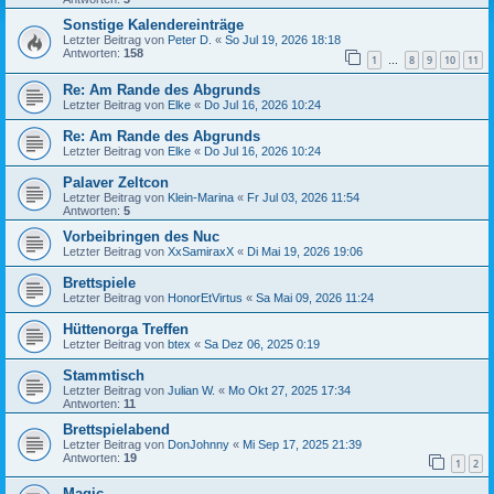
Sonstige Kalendereinträge
Letzter Beitrag von
Peter D.
«
So Jul 19, 2026 18:18
Antworten:
158
1
8
9
10
11
…
Re: Am Rande des Abgrunds
Letzter Beitrag von
Elke
«
Do Jul 16, 2026 10:24
Re: Am Rande des Abgrunds
Letzter Beitrag von
Elke
«
Do Jul 16, 2026 10:24
Palaver Zeltcon
Letzter Beitrag von
Klein-Marina
«
Fr Jul 03, 2026 11:54
Antworten:
5
Vorbeibringen des Nuc
Letzter Beitrag von
XxSamiraxX
«
Di Mai 19, 2026 19:06
Brettspiele
Letzter Beitrag von
HonorEtVirtus
«
Sa Mai 09, 2026 11:24
Hüttenorga Treffen
Letzter Beitrag von
btex
«
Sa Dez 06, 2025 0:19
Stammtisch
Letzter Beitrag von
Julian W.
«
Mo Okt 27, 2025 17:34
Antworten:
11
Brettspielabend
Letzter Beitrag von
DonJohnny
«
Mi Sep 17, 2025 21:39
Antworten:
19
1
2
Magic