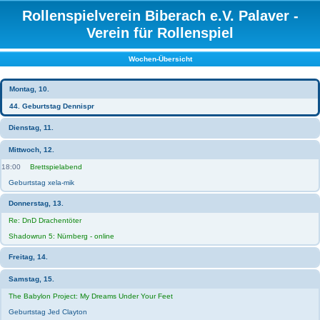
Rollenspielverein Biberach e.V. Palaver -
Verein für Rollenspiel
Wochen-Übersicht
Montag, 10.
44. Geburtstag Dennispr
Dienstag, 11.
Mittwoch, 12.
18:00
Brettspielabend
Geburtstag xela-mik
Donnerstag, 13.
Re: DnD Drachentöter
Shadowrun 5: Nürnberg - online
Freitag, 14.
Samstag, 15.
The Babylon Project: My Dreams Under Your Feet
Geburtstag Jed Clayton