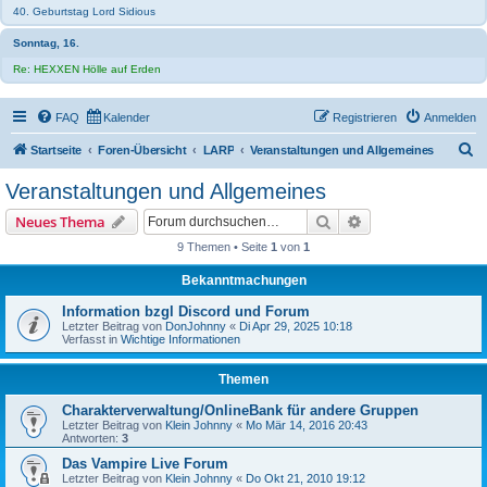
40. Geburtstag Lord Sidious
Sonntag, 16.
Re: HEXXEN Hölle auf Erden
FAQ
Kalender
Registrieren
Anmelden
S
Startseite
Foren-Übersicht
LARP
Veranstaltungen und Allgemeines
u
Veranstaltungen und Allgemeines
c
Suche
Erweiterte Suche
Neues Thema
h
9 Themen • Seite
1
von
1
e
Bekanntmachungen
Information bzgl Discord und Forum
Letzter Beitrag von
DonJohnny
«
Di Apr 29, 2025 10:18
Verfasst in
Wichtige Informationen
Themen
Charakterverwaltung/OnlineBank für andere Gruppen
Letzter Beitrag von
Klein Johnny
«
Mo Mär 14, 2016 20:43
Antworten:
3
Das Vampire Live Forum
Letzter Beitrag von
Klein Johnny
«
Do Okt 21, 2010 19:12