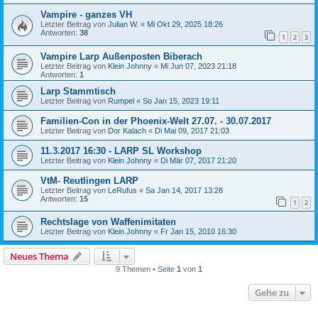
Vampire - ganzes VH
Letzter Beitrag von
Julian W.
«
Mi Okt 29, 2025 18:26
Antworten:
38
1
2
3
Vampire Larp Außenposten Biberach
Letzter Beitrag von
Klein Johnny
«
Mi Jun 07, 2023 21:18
Antworten:
1
Larp Stammtisch
Letzter Beitrag von
Rumpel
«
So Jan 15, 2023 19:11
Familien-Con in der Phoenix-Welt 27.07. - 30.07.2017
Letzter Beitrag von
Dor Kalach
«
Di Mai 09, 2017 21:03
11.3.2017 16:30 - LARP SL Workshop
Letzter Beitrag von
Klein Johnny
«
Di Mär 07, 2017 21:20
VtM- Reutlingen LARP
Letzter Beitrag von
LeRufus
«
Sa Jan 14, 2017 13:28
Antworten:
15
1
2
Rechtslage von Waffenimitaten
Letzter Beitrag von
Klein Johnny
«
Fr Jan 15, 2010 16:30
Neues Thema
9 Themen • Seite
1
von
1
Gehe zu