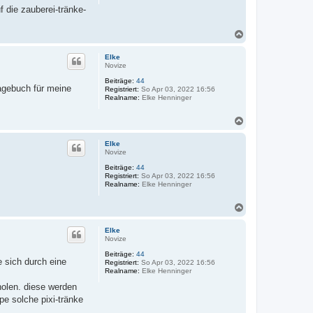
n
f die zauberei-tränke-
v
o
n
N
D
a
o
n
c
Elke
J
h
Novize
o
o
h
Beiträge:
44
b
n
tagebuch für meine
Registriert:
So Apr 03, 2022 16:56
e
n
Realname:
Elke Henninger
n
y
N
a
c
Elke
h
Novize
o
Beiträge:
44
b
Registriert:
So Apr 03, 2022 16:56
e
Realname:
Elke Henninger
n
N
a
c
Elke
h
Novize
o
Beiträge:
44
b
e sich durch eine
Registriert:
So Apr 03, 2022 16:56
e
Realname:
Elke Henninger
n
holen. diese werden
pe solche pixi-tränke