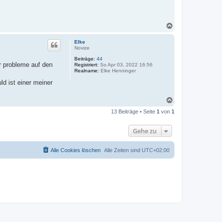
N
a
c
Elke
h
Novize
o
Beiträge:
44
b
r probleme auf den
Registriert:
So Apr 03, 2022 16:56
e
Realname:
Elke Henninger
n
ld ist einer meiner
N
a
13 Beiträge • Seite
1
von
1
c
h
o
Gehe zu
b
e
n
Alle Cookies löschen
Alle Zeiten sind
UTC+02:00