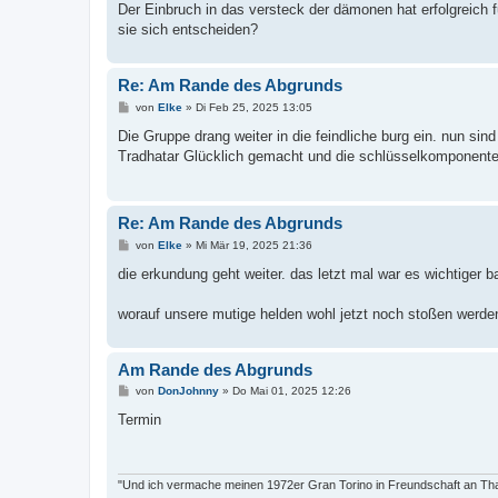
Der Einbruch in das versteck der dämonen hat erfolgreich 
r
a
sie sich entscheiden?
g
Re: Am Rande des Abgrunds
B
von
Elke
»
Di Feb 25, 2025 13:05
e
i
Die Gruppe drang weiter in die feindliche burg ein. nun sin
t
Tradhatar Glücklich gemacht und die schlüsselkomponenten
r
a
g
Re: Am Rande des Abgrunds
B
von
Elke
»
Mi Mär 19, 2025 21:36
e
i
die erkundung geht weiter. das letzt mal war es wichtiger 
t
r
a
worauf unsere mutige helden wohl jetzt noch stoßen werde
g
Am Rande des Abgrunds
B
von
DonJohnny
»
Do Mai 01, 2025 12:26
e
i
Termin
t
r
a
g
"Und ich vermache meinen 1972er Gran Torino in Freundschaft an Tha