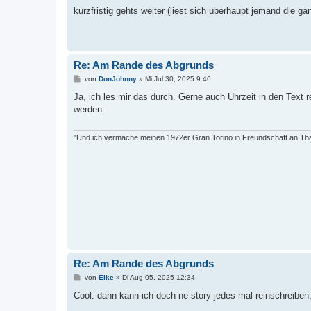
e
i
kurzfristig gehts weiter (liest sich überhaupt jemand die g
t
r
a
g
Re: Am Rande des Abgrunds
B
von
DonJohnny
»
Mi Jul 30, 2025 9:46
e
i
Ja, ich les mir das durch. Gerne auch Uhrzeit in den Text 
t
werden.
r
a
g
"Und ich vermache meinen 1972er Gran Torino in Freundschaft an Tha
Re: Am Rande des Abgrunds
B
von
Elke
»
Di Aug 05, 2025 12:34
e
i
Cool. dann kann ich doch ne story jedes mal reinschreiben
t
r