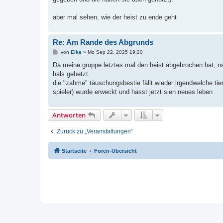
aber mal sehen, wie der heist zu ende geht
Re: Am Rande des Abgrunds
B
von
Elke
»
Mo Sep 22, 2025 19:20
e
i
Da meine gruppe letztes mal den heist abgebrochen hat, n
t
hals gehetzt.
r
a
die "zahme" täuschungsbestie fällt wieder irgendwelche tier
g
spieler) wurde erweckt und hasst jetzt sien neues leben
Antworten
Zurück zu „Veranstaltungen“
Startseite
Foren-Übersicht