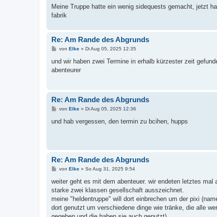
a
Meine Truppe hatte ein wenig sidequests gemacht, jetzt hat 
g
fabrik
Re: Am Rande des Abgrunds
B
von
Elke
»
Di Aug 05, 2025 12:35
e
i
und wir haben zwei Termine in erhalb kürzester zeit gefun
t
abenteurer
r
a
g
Re: Am Rande des Abgrunds
B
von
Elke
»
Di Aug 05, 2025 12:36
e
i
und hab vergessen, den termin zu bcihen, hupps
t
r
a
g
Re: Am Rande des Abgrunds
B
von
Elke
»
So Aug 31, 2025 9:54
e
i
weiter geht es mit dem abenteuer. wir endeten letztes mal al
t
starke zwei klassen gesellschaft ausszeichnet.
r
a
meine "heldentruppe" will dort einbrechen um der pixi (nam
g
dort genutzt um verschiedene dinge wie tränke, die alle wer
gegeben und die haben sie auch genutzt).