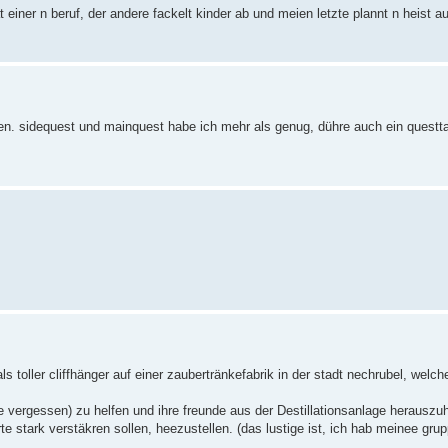
einer n beruf, der andere fackelt kinder ab und meien letzte plannt n heist au
den. sidequest und mainquest habe ich mehr als genug, dühre auch ein quest
s toller cliffhänger auf einer zaubertränkefabrik in der stadt nechrubel, welch
e vergessen) zu helfen und ihre freunde aus der Destillationsanlage herauszu
te stark verstäkren sollen, heezustellen. (das lustige ist, ich hab meinee grup