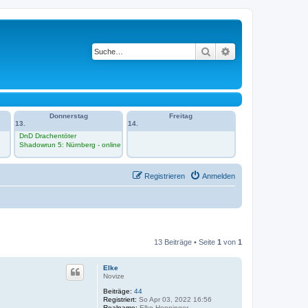
Suche
Erweiterte Suche
Donnerstag
Freitag
13.
14.
DnD Drachentöter
Shadowrun 5: Nürnberg - online
Registrieren
Anmelden
13 Beiträge • Seite
1
von
1
Elke
Novize
Beiträge:
44
Registriert:
So Apr 03, 2022 16:56
Realname:
Elke Henninger