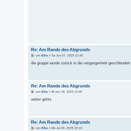
Re: Am Rande des Abgrunds
B
von
Elke
»
Sa Jun 07, 2025 21:45
e
i
die gruppe wurde zurück in die vergangenheit geschleudert 
t
r
a
g
Re: Am Rande des Abgrunds
B
von
Elke
»
Mi Jun 18, 2025 13:06
e
i
weiter gehts
t
r
a
g
Re: Am Rande des Abgrunds
B
von
Elke
»
Mo Jul 28, 2025 20:18