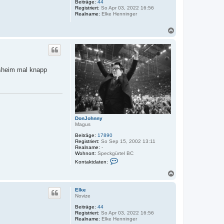
Beiträge:
44
b
Registriert:
So Apr 03, 2022 16:56
e
Realname:
Elke Henninger
n
N
a
c
h
o
b
insheim mal knapp
e
n
DonJohnny
Magus
Beiträge:
17890
Registriert:
So Sep 15, 2002 13:11
Realname:
-
Wohnort:
Speckgürtel BC
K
Kontaktdaten:
o
n
N
t
a
a
c
k
Elke
h
t
Novize
o
d
Beiträge:
44
a
b
Registriert:
So Apr 03, 2022 16:56
t
e
Realname:
Elke Henninger
e
n