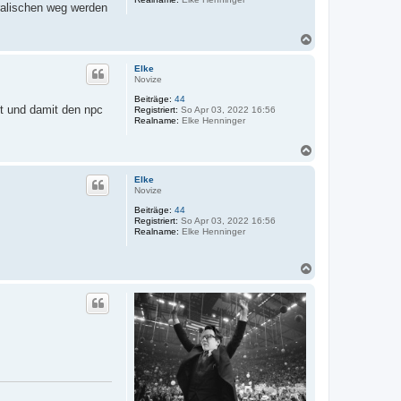
oralischen weg werden
N
a
c
Elke
h
Novize
o
Beiträge:
44
b
eit und damit den npc
Registriert:
So Apr 03, 2022 16:56
e
Realname:
Elke Henninger
n
N
a
c
Elke
h
Novize
o
Beiträge:
44
b
Registriert:
So Apr 03, 2022 16:56
e
Realname:
Elke Henninger
n
N
a
c
h
o
b
e
n