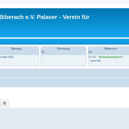
Biberach e.V. Palaver - Verein für
Montag
Dienstag
Mittwoch
11.
12.
n 1 im VH
nispr (44)
18:00
Brettspielmittwoch
xela-mik
n
Suche
Erweiterte Suche