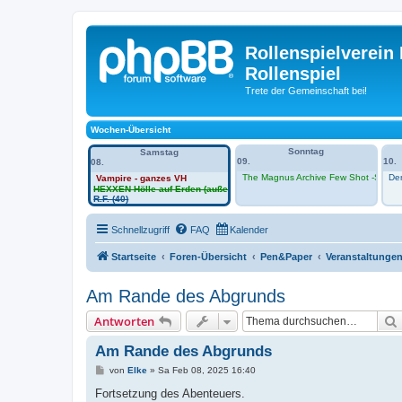
Rollenspielverein 
Rollenspiel
Trete der Gemeinschaft bei!
Wochen-Übersicht
Sonntag
Samstag
09.
10.
08.
The Magnus Archive Few Shot -Sessio
Den
Vampire - ganzes VH
HEXXEN Hölle auf Erden (außerhalb VH)
R.F. (40)
Schnellzugriff
FAQ
Kalender
Startseite
Foren-Übersicht
Pen&Paper
Veranstaltunge
Am Rande des Abgrunds
Antworten
Am Rande des Abgrunds
B
von
Elke
»
Sa Feb 08, 2025 16:40
e
i
Fortsetzung des Abenteuers.
t