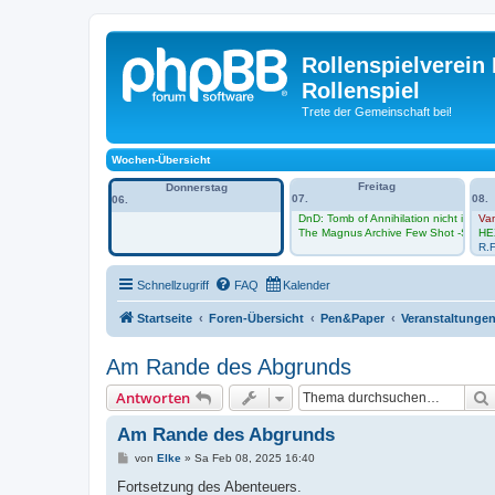
Rollenspielverein 
Rollenspiel
Trete der Gemeinschaft bei!
Wochen-Übersicht
Freitag
Donnerstag
07.
08.
06.
DnD: Tomb of Annihilation nicht im Vh
Va
The Magnus Archive Few Shot -Sessio
HE
R.F
Schnellzugriff
FAQ
Kalender
Startseite
Foren-Übersicht
Pen&Paper
Veranstaltunge
Am Rande des Abgrunds
Antworten
Am Rande des Abgrunds
B
von
Elke
»
Sa Feb 08, 2025 16:40
e
i
Fortsetzung des Abenteuers.