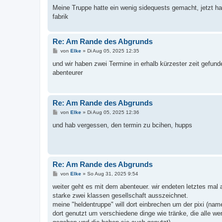
r
a
Meine Truppe hatte ein wenig sidequests gemacht, jetzt hat 
g
fabrik
Re: Am Rande des Abgrunds
B
von
Elke
»
Di Aug 05, 2025 12:35
e
i
und wir haben zwei Termine in erhalb kürzester zeit gefun
t
abenteurer
r
a
g
Re: Am Rande des Abgrunds
B
von
Elke
»
Di Aug 05, 2025 12:36
e
i
und hab vergessen, den termin zu bcihen, hupps
t
r
a
g
Re: Am Rande des Abgrunds
B
von
Elke
»
So Aug 31, 2025 9:54
e
i
weiter geht es mit dem abenteuer. wir endeten letztes mal al
t
starke zwei klassen gesellschaft ausszeichnet.
r
a
meine "heldentruppe" will dort einbrechen um der pixi (nam
g
dort genutzt um verschiedene dinge wie tränke, die alle wer