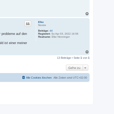
N
a
c
Elke
h
Novize
o
Beiträge:
44
b
r probleme auf den
Registriert:
So Apr 03, 2022 16:56
e
Realname:
Elke Henninger
n
ld ist einer meiner
N
a
13 Beiträge • Seite
1
von
1
c
h
o
Gehe zu
b
e
n
Alle Cookies löschen
Alle Zeiten sind
UTC+02:00