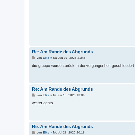
Re: Am Rande des Abgrunds
B
von
Elke
»
Sa Jun 07, 2025 21:45
e
i
die gruppe wurde zurück in die vergangenheit geschleudert 
t
r
a
g
Re: Am Rande des Abgrunds
B
von
Elke
»
Mi Jun 18, 2025 13:06
e
i
weiter gehts
t
r
a
g
Re: Am Rande des Abgrunds
B
von
Elke
»
Mo Jul 28, 2025 20:18