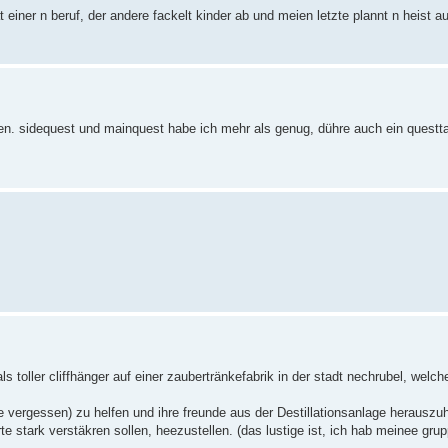
einer n beruf, der andere fackelt kinder ab und meien letzte plannt n heist au
den. sidequest und mainquest habe ich mehr als genug, dühre auch ein quest
s toller cliffhänger auf einer zaubertränkefabrik in der stadt nechrubel, welch
e vergessen) zu helfen und ihre freunde aus der Destillationsanlage herauszu
te stark verstäkren sollen, heezustellen. (das lustige ist, ich hab meinee grup