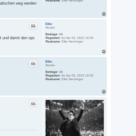
Realname:
Elke Henninger
oralischen weg werden
N
a
c
Elke
h
Novize
o
Beiträge:
44
b
eit und damit den npc
Registriert:
So Apr 03, 2022 16:56
e
Realname:
Elke Henninger
n
N
a
c
Elke
h
Novize
o
Beiträge:
44
b
Registriert:
So Apr 03, 2022 16:56
e
Realname:
Elke Henninger
n
N
a
c
h
o
b
e
n