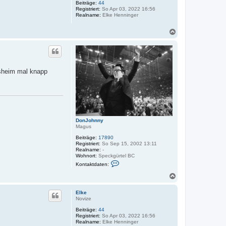
Beiträge:
44
b
Registriert:
So Apr 03, 2022 16:56
e
Realname:
Elke Henninger
n
N
a
c
h
o
b
insheim mal knapp
e
n
DonJohnny
Magus
Beiträge:
17890
Registriert:
So Sep 15, 2002 13:11
Realname:
-
Wohnort:
Speckgürtel BC
K
Kontaktdaten:
o
n
N
t
a
a
c
k
Elke
h
t
Novize
o
d
Beiträge:
44
a
b
Registriert:
So Apr 03, 2022 16:56
t
e
Realname:
Elke Henninger
e
n