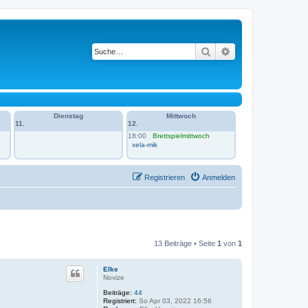
Suche
Erweiterte Suche
Dienstag
Mittwoch
11.
12.
18:00
Brettspielmittwoch
xela-mik
Registrieren
Anmelden
13 Beiträge • Seite
1
von
1
Elke
Novize
Beiträge:
44
Registriert:
So Apr 03, 2022 16:56