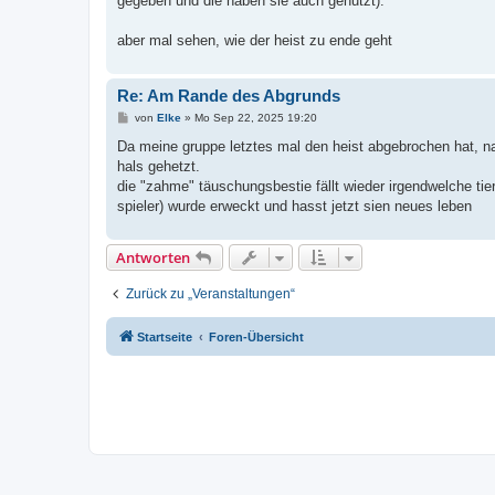
gegeben und die haben sie auch genutzt).
aber mal sehen, wie der heist zu ende geht
Re: Am Rande des Abgrunds
B
von
Elke
»
Mo Sep 22, 2025 19:20
e
i
Da meine gruppe letztes mal den heist abgebrochen hat, n
t
hals gehetzt.
r
a
die "zahme" täuschungsbestie fällt wieder irgendwelche tier
g
spieler) wurde erweckt und hasst jetzt sien neues leben
Antworten
Zurück zu „Veranstaltungen“
Startseite
Foren-Übersicht