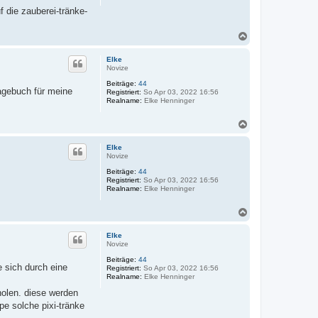
n
f die zauberei-tränke-
v
o
n
N
D
a
o
n
c
Elke
J
h
Novize
o
o
h
Beiträge:
44
b
n
tagebuch für meine
Registriert:
So Apr 03, 2022 16:56
e
n
Realname:
Elke Henninger
n
y
N
a
c
Elke
h
Novize
o
Beiträge:
44
b
Registriert:
So Apr 03, 2022 16:56
e
Realname:
Elke Henninger
n
N
a
c
Elke
h
Novize
o
Beiträge:
44
b
e sich durch eine
Registriert:
So Apr 03, 2022 16:56
e
Realname:
Elke Henninger
n
holen. diese werden
pe solche pixi-tränke