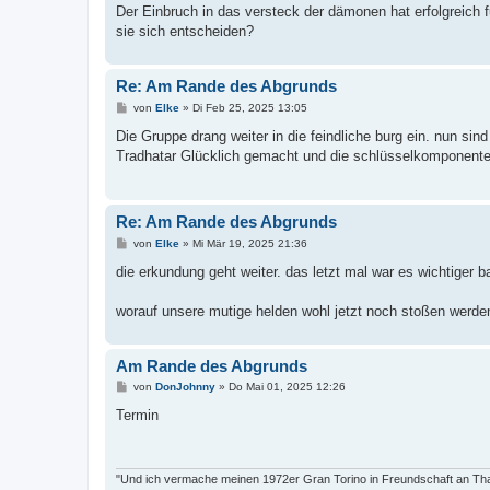
t
Der Einbruch in das versteck der dämonen hat erfolgreich 
r
a
sie sich entscheiden?
g
Re: Am Rande des Abgrunds
B
von
Elke
»
Di Feb 25, 2025 13:05
e
i
Die Gruppe drang weiter in die feindliche burg ein. nun sin
t
Tradhatar Glücklich gemacht und die schlüsselkomponenten
r
a
g
Re: Am Rande des Abgrunds
B
von
Elke
»
Mi Mär 19, 2025 21:36
e
i
die erkundung geht weiter. das letzt mal war es wichtiger 
t
r
a
worauf unsere mutige helden wohl jetzt noch stoßen werde
g
Am Rande des Abgrunds
B
von
DonJohnny
»
Do Mai 01, 2025 12:26
e
i
Termin
t
r
a
g
"Und ich vermache meinen 1972er Gran Torino in Freundschaft an Tha