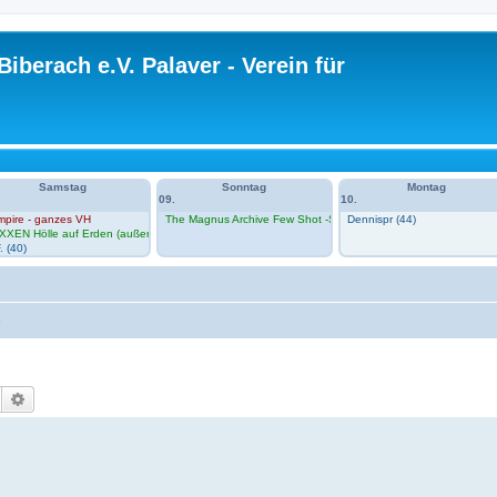
Biberach e.V. Palaver - Verein für
Samstag
Sonntag
Montag
09.
10.
mpire - ganzes VH
The Magnus Archive Few Shot -Session 1 im VH
Dennispr (44)
n Zero im VH
XXEN Hölle auf Erden (außerhalb VH)
. (40)
n
Suche
Erweiterte Suche