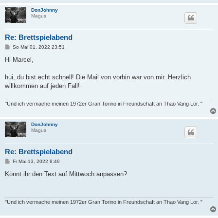
DonJohnny
Magus
Re: Brettspielabend
B
So Mai 01, 2022 23:51
e
i
Hi Marcel,
t
r
a
hui, du bist echt schnell! Die Mail von vorhin war von mir. Herzlich
g
willkommen auf jeden Fall!
"Und ich vermache meinen 1972er Gran Torino in Freundschaft an Thao Vang Lor. "
DonJohnny
Magus
Re: Brettspielabend
B
Fr Mai 13, 2022 8:49
e
i
Könnt ihr den Text auf Mittwoch anpassen?
t
r
a
g
"Und ich vermache meinen 1972er Gran Torino in Freundschaft an Thao Vang Lor. "