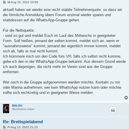
B
Mi Aug 10, 2022 23:09
e
i
aktuell haben wir wieder eine recht stabile Teilnehmerquote, so dass wir
t
die förmliche Anmeldung übers Forum erstmal wieder sparen und
r
a
stattdessen auf die WhattsApp-Gruppe gehen.
g
Für die Nettiquette:
- seid so gut und meldet Euch im Lauf des Mittwochs in geeignteter
Form. Soll heißen, jemand der selten kommt, meldet sich an, wenn er
"ausnahmsweise" kommt; jemand der eigentlich immer kommt, meldet
sich ab, falls er mal nicht kommt.
Ich kümmere mich um den Code fürs VH, falls ich selbst nicht komme,
gebe ich den in der WhattsApp-Gruppe bekannt. Aus diesem Grund werde
ich auch diejenigen, die nicht mehr im Verein sind aus der Gruppe
entfernen.
Wer noch in die Gruppe aufgenommen werden möchte, Kontakt zu mir
oder Marina aufnehmen; wer kein WhattsApp nutzen kann oder möchte
sollte sich rechtzeitig und in geeigneter Weise melden.
BALOU
Illuminatus maior
Re: Brettspielabend
B
Fr Aug 12, 2022 21:13