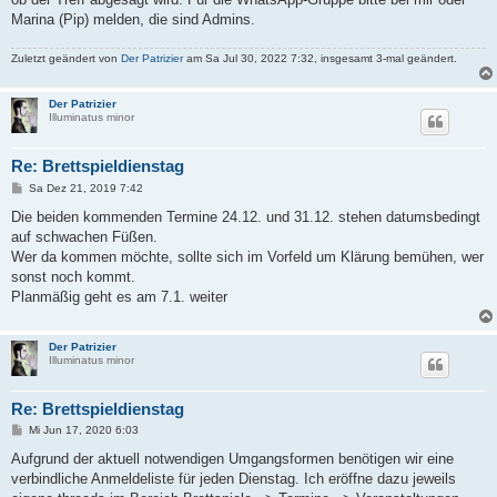
Marina (Pip) melden, die sind Admins.
Zuletzt geändert von
Der Patrizier
am Sa Jul 30, 2022 7:32, insgesamt 3-mal geändert.
Der Patrizier
Illuminatus minor
Re: Brettspieldienstag
B
Sa Dez 21, 2019 7:42
e
i
Die beiden kommenden Termine 24.12. und 31.12. stehen datumsbedingt
t
auf schwachen Füßen.
r
a
Wer da kommen möchte, sollte sich im Vorfeld um Klärung bemühen, wer
g
sonst noch kommt.
Planmäßig geht es am 7.1. weiter
Der Patrizier
Illuminatus minor
Re: Brettspieldienstag
B
Mi Jun 17, 2020 6:03
e
i
Aufgrund der aktuell notwendigen Umgangsformen benötigen wir eine
t
verbindliche Anmeldeliste für jeden Dienstag. Ich eröffne dazu jeweils
r
a