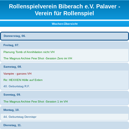
Rollenspielverein Biberach e.V. Palaver -
Verein für Rollenspiel
Wochen-Übersicht
Donnerstag, 06.
Freitag, 07.
Planung Tomb of Annihilation nicht VH
The Magnus Archive Few Shot -Session Zero im VH
Samstag, 08.
Vampire - ganzes VH
Re: HEXXEN Hölle auf Erden
40. Geburtstag R.F.
Sonntag, 09.
The Magnus Archive Few Shot -Session 1 im VH
Montag, 10.
44. Geburtstag Dennispr
Dienstag, 11.