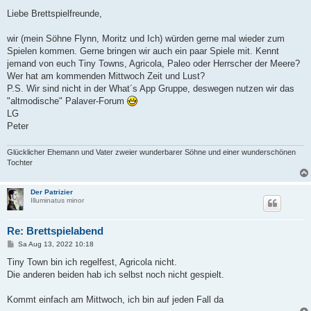
e
i
Liebe Brettspielfreunde,
t
r
a
wir (mein Söhne Flynn, Moritz und Ich) würden gerne mal wieder zum
g
Spielen kommen. Gerne bringen wir auch ein paar Spiele mit. Kennt
jemand von euch Tiny Towns, Agricola, Paleo oder Herrscher der Meere?
Wer hat am kommenden Mittwoch Zeit und Lust?
P.S. Wir sind nicht in der What´s App Gruppe, deswegen nutzen wir das
"altmodische" Palaver-Forum
LG
Peter
Glücklicher Ehemann und Vater zweier wunderbarer Söhne und einer wunderschönen
Tochter
Der Patrizier
Illuminatus minor
Re: Brettspielabend
B
Sa Aug 13, 2022 10:18
e
i
Tiny Town bin ich regelfest, Agricola nicht.
t
Die anderen beiden hab ich selbst noch nicht gespielt.
r
a
g
Kommt einfach am Mittwoch, ich bin auf jeden Fall da