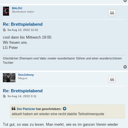
BALOU
Illuminatus maior
Re: Brettspielabend
B
Sa Aug 13, 2022 11:01
e
i
cool dann bis Mittwoch 19:00.
t
Wir freuen uns.
r
a
LG Peter
g
Glücklicher Ehemann und Vater zweier wunderbarer Söhne und einer wunderschönen
Tochter
DonJohnny
Magus
Re: Brettspielabend
B
So Aug 14, 2022 0:11
e
i
t
Der Patrizier
hat geschrieben:
r
a
aktuell haben wir wieder eine recht stabile Teilnehmerquote
g
Tut gut, so was zu lesen. Man merkt, wie es im ganzen Verein wieder