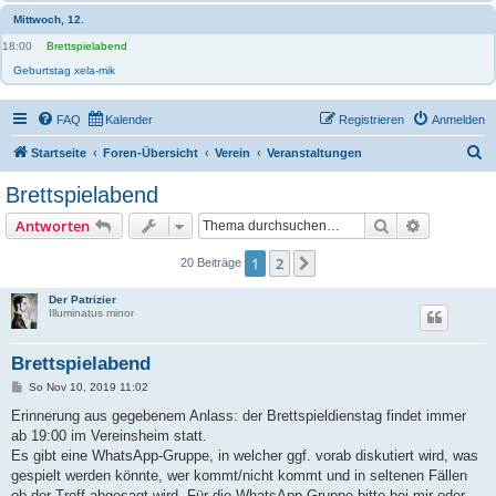
Mittwoch, 12.
18:00
Brettspielabend
Geburtstag xela-mik
FAQ
Kalender
Registrieren
Anmelden
S
Startseite
Foren-Übersicht
Verein
Veranstaltungen
u
Brettspielabend
c
Suche
Erweiterte
Antworten
h
e
1
2
Nächste
20 Beiträge
Der Patrizier
Illuminatus minor
Brettspielabend
B
So Nov 10, 2019 11:02
e
i
Erinnerung aus gegebenem Anlass: der Brettspieldienstag findet immer
t
ab 19:00 im Vereinsheim statt.
r
a
Es gibt eine WhatsApp-Gruppe, in welcher ggf. vorab diskutiert wird, was
g
gespielt werden könnte, wer kommt/nicht kommt und in seltenen Fällen
ob der Treff abgesagt wird. Für die WhatsApp-Gruppe bitte bei mir oder