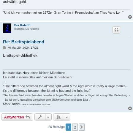
aufwärts geht.
"Und ich vermache meinen 1972er Gran Torino in Freundschaft an Thao Vang Lor. "
Dor Kalach
Illuminatus regens
Re: Brettspielabend
B
Mi Mai 29, 2024 17:21
e
i
Brettspiel-Bibliothek
t
r
a
g
Ich habe das Herz eines kleinen Mädchens.
Es steht in einem Glas auf meinem Schreibtisch
--
"The difference between the almost right word & the right word is really a large matter--
it's the difference between the lightning bug and the lightning."
"Der Unterschied zwischen den beinahe richtigen Worten und den richtigen ist von großer Bedeutung. -
- Es ist der Unterschied zwischen dem Glühwürmchen und dem Blitz ."
Mark Twain
- Letter to George Bainton, 10/15/1888
Antworten
1
2
Nächste
20 Beiträge