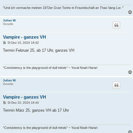
a
g
"Und ich vermache meinen 1972er Gran Torino in Freundschaft an Thao Vang Lor. "
Julian W.
Geselle
Vampire - ganzes VH
B
Di Dez 10, 2024 16:42
e
i
Termin Februar 25, ab 17 Uhr, ganzes VH
t
r
a
g
“Consistency is the playground of dull minds“ ~ Yuval Noah Harari
Julian W.
Geselle
Vampire - ganzes VH
B
Di Dez 10, 2024 16:44
e
i
Termin März 25, ganzes VH ab 17 Uhr
t
r
a
g
“Consistency is the playground of dull minds“ ~ Yuval Noah Harari