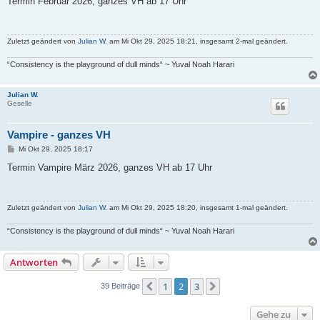
Termin Februar 2026, ganzes VH ab 17 Uhr
t
r
a
g
Zuletzt geändert von
Julian W.
am Mi Okt 29, 2025 18:21, insgesamt 2-mal geändert.
“Consistency is the playground of dull minds“ ~ Yuval Noah Harari
Julian W.
Geselle
Vampire - ganzes VH
B
Mi Okt 29, 2025 18:17
e
i
Termin Vampire März 2026, ganzes VH ab 17 Uhr
t
r
a
g
Zuletzt geändert von
Julian W.
am Mi Okt 29, 2025 18:20, insgesamt 1-mal geändert.
“Consistency is the playground of dull minds“ ~ Yuval Noah Harari
Antworten
1
2
3
Vorherige
Nächste
39 Beiträge
Gehe zu