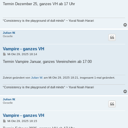
i
Termin Dezember 25, ganzes VH ab 17 Uhr
t
r
a
g
“Consistency is the playground of dull minds“ ~ Yuval Noah Harari
Julian W.
Geselle
Vampire - ganzes VH
B
Mi Okt 29, 2025 18:14
e
i
Termin Vampire Januar, ganzes Vereinsheim ab 17:00
t
r
a
g
Zuletzt geändert von
Julian W.
am Mi Okt 29, 2025 18:21, insgesamt 1-mal geändert.
“Consistency is the playground of dull minds“ ~ Yuval Noah Harari
Julian W.
Geselle
Vampire - ganzes VH
B
Mi Okt 29, 2025 18:15
e
i