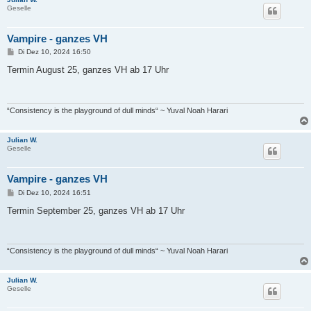
Geselle
Vampire - ganzes VH
B
Di Dez 10, 2024 16:50
e
i
Termin August 25, ganzes VH ab 17 Uhr
t
r
a
g
“Consistency is the playground of dull minds“ ~ Yuval Noah Harari
Julian W.
Geselle
Vampire - ganzes VH
B
Di Dez 10, 2024 16:51
e
i
Termin September 25, ganzes VH ab 17 Uhr
t
r
a
g
“Consistency is the playground of dull minds“ ~ Yuval Noah Harari
Julian W.
Geselle