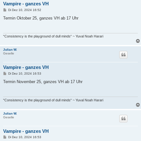
Vampire - ganzes VH
B
Di Dez 10, 2024 16:52
e
i
Termin Oktober 25, ganzes VH ab 17 Uhr
t
r
a
g
“Consistency is the playground of dull minds“ ~ Yuval Noah Harari
Julian W.
Geselle
Vampire - ganzes VH
B
Di Dez 10, 2024 16:53
e
i
Termin November 25, ganzes VH ab 17 Uhr
t
r
a
g
“Consistency is the playground of dull minds“ ~ Yuval Noah Harari
Julian W.
Geselle
Vampire - ganzes VH
B
Di Dez 10, 2024 16:53
e