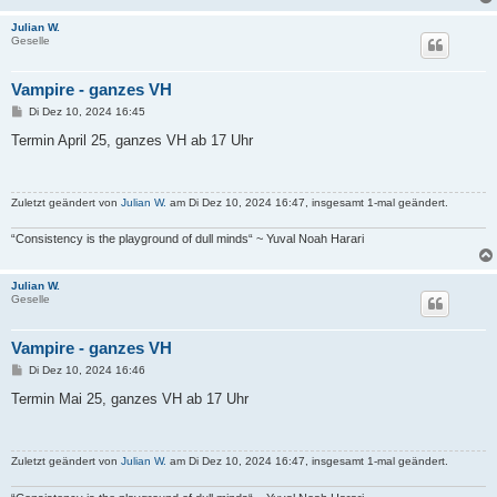
Julian W.
Geselle
Vampire - ganzes VH
B
Di Dez 10, 2024 16:45
e
i
Termin April 25, ganzes VH ab 17 Uhr
t
r
a
g
Zuletzt geändert von
Julian W.
am Di Dez 10, 2024 16:47, insgesamt 1-mal geändert.
“Consistency is the playground of dull minds“ ~ Yuval Noah Harari
Julian W.
Geselle
Vampire - ganzes VH
B
Di Dez 10, 2024 16:46
e
i
Termin Mai 25, ganzes VH ab 17 Uhr
t
r
a
g
Zuletzt geändert von
Julian W.
am Di Dez 10, 2024 16:47, insgesamt 1-mal geändert.