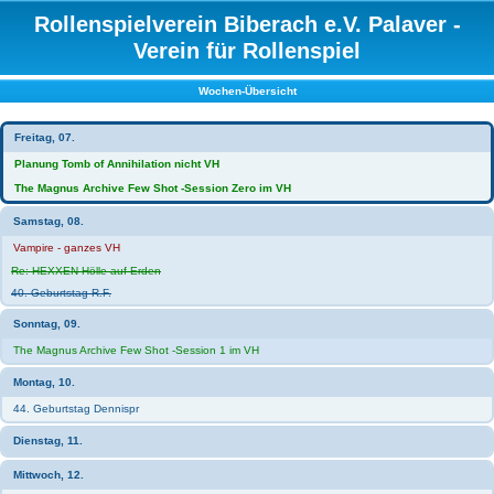
Rollenspielverein Biberach e.V. Palaver -
Verein für Rollenspiel
Wochen-Übersicht
Freitag, 07.
Planung Tomb of Annihilation nicht VH
The Magnus Archive Few Shot -Session Zero im VH
Samstag, 08.
Vampire - ganzes VH
Re: HEXXEN Hölle auf Erden
40. Geburtstag R.F.
Sonntag, 09.
The Magnus Archive Few Shot -Session 1 im VH
Montag, 10.
44. Geburtstag Dennispr
Dienstag, 11.
Mittwoch, 12.