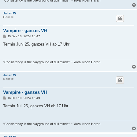
“Consistency is the playground of dull minds“ ~ Yuval Noah Harari
Julian W.
Geselle
Vampire - ganzes VH
B
Di Dez 10, 2024 16:47
e
i
Termin Juni 25, ganzes VH ab 17 Uhr
t
r
a
g
“Consistency is the playground of dull minds“ ~ Yuval Noah Harari
Julian W.
Geselle
Vampire - ganzes VH
B
Di Dez 10, 2024 16:49
e
i
Termin Juli 25, ganzes VH ab 17 Uhr
t
r
a
g
“Consistency is the playground of dull minds“ ~ Yuval Noah Harari
Julian W.