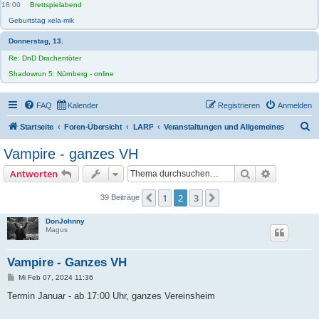
18:00
Brettspielabend
Geburtstag xela-mik
Donnerstag, 13.
Re: DnD Drachentöter
Shadowrun 5: Nürnberg - online
FAQ
Kalender
Registrieren
Anmelden
S
Startseite
Foren-Übersicht
LARP
Veranstaltungen und Allgemeines
u
Vampire - ganzes VH
c
Suche
Erweiterte
Antworten
h
e
1
2
3
Vorherige
Nächste
39 Beiträge
DonJohnny
Magus
Vampire - Ganzes VH
B
Mi Feb 07, 2024 11:36
e
i
Termin Januar - ab 17:00 Uhr, ganzes Vereinsheim
t
r