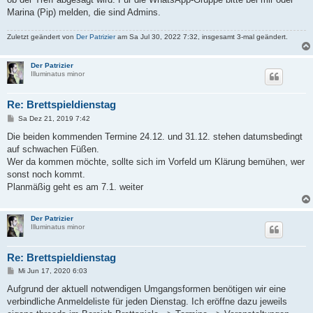
Marina (Pip) melden, die sind Admins.
Zuletzt geändert von
Der Patrizier
am Sa Jul 30, 2022 7:32, insgesamt 3-mal geändert.
Der Patrizier
Illuminatus minor
Re: Brettspieldienstag
B
Sa Dez 21, 2019 7:42
e
i
Die beiden kommenden Termine 24.12. und 31.12. stehen datumsbedingt
t
auf schwachen Füßen.
r
a
Wer da kommen möchte, sollte sich im Vorfeld um Klärung bemühen, wer
g
sonst noch kommt.
Planmäßig geht es am 7.1. weiter
Der Patrizier
Illuminatus minor
Re: Brettspieldienstag
B
Mi Jun 17, 2020 6:03
e
i
Aufgrund der aktuell notwendigen Umgangsformen benötigen wir eine
t
verbindliche Anmeldeliste für jeden Dienstag. Ich eröffne dazu jeweils
r
a