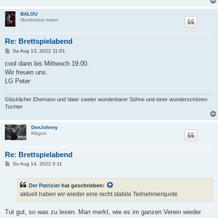
BALOU
Illuminatus maior
Re: Brettspielabend
B
Sa Aug 13, 2022 11:01
e
i
cool dann bis Mittwoch 19:00.
t
Wir freuen uns.
r
a
LG Peter
g
Glücklicher Ehemann und Vater zweier wunderbarer Söhne und einer wunderschönen
Tochter
DonJohnny
Magus
Re: Brettspielabend
B
So Aug 14, 2022 0:11
e
i
t
Der Patrizier
hat geschrieben:
r
a
aktuell haben wir wieder eine recht stabile Teilnehmerquote
g
Tut gut, so was zu lesen. Man merkt, wie es im ganzen Verein wieder