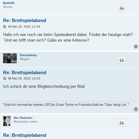
Balki05
Novize
Re: Brettspielabend
B
Mi Mai 18, 2022 12:34
e
i
Hallo ich war noch nie beim Spieleabend dabei. Findet der heutige statt?
t
`Und wo trifft man sich? Gäbe es eine Adresse?
r
a
g
DonJohnny
Magus
Re: Brettspielabend
B
Mi Mai 18, 2022 14:22
e
i
Ich schick dir eine Wegbeschreibung per Mail
t
r
a
g
"Und ich vermache meinen 1972er Gran Torino in Freundschaft an Thao Vang Lor. "
Der Patrizier
Illuminatus minor
Re: Brettspielabend