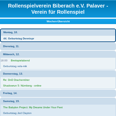
Rollenspielverein Biberach e.V. Palaver -
Verein für Rollenspiel
Wochen-Übersicht
Montag, 10.
44. Geburtstag Dennispr
Dienstag, 11.
Mittwoch, 12.
18:00
Brettspielabend
Geburtstag xela-mik
Donnerstag, 13.
Re: DnD Drachentöter
Shadowrun 5: Nürnberg - online
Freitag, 14.
Samstag, 15.
The Babylon Project: My Dreams Under Your Feet
Geburtstag Jed Clayton