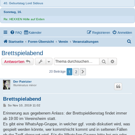
40. Geburtstag Lord Sidious
Sonntag, 16.
Re: HEXXEN Hölle auf Erden
FAQ
Kalender
Registrieren
Anmelden
S
Startseite
Foren-Übersicht
Verein
Veranstaltungen
u
Brettspielabend
c
Suche
Erweiterte
Antworten
h
e
1
2
Nächste
20 Beiträge
Der Patrizier
Illuminatus minor
Brettspielabend
B
So Nov 10, 2019 11:02
e
i
Erinnerung aus gegebenem Anlass: der Brettspieldienstag findet immer
t
ab 19:00 im Vereinsheim statt.
r
a
Es gibt eine WhatsApp-Gruppe, in welcher ggf. vorab diskutiert wird, was
g
gespielt werden könnte, wer kommt/nicht kommt und in seltenen Fällen
ob der Treff abgesagt wird. Für die WhatsApp-Gruppe bitte bei mir oder