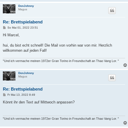
DonJohnny
Magus
Re: Brettspielabend
B
So Mai 01, 2022 23:51
e
i
Hi Marcel,
t
r
a
hui, du bist echt schnell! Die Mail von vorhin war von mir. Herzlich
g
willkommen auf jeden Fall!
"Und ich vermache meinen 1972er Gran Torino in Freundschaft an Thao Vang Lor. "
DonJohnny
Magus
Re: Brettspielabend
B
Fr Mai 13, 2022 8:49
e
i
Könnt ihr den Text auf Mittwoch anpassen?
t
r
a
g
"Und ich vermache meinen 1972er Gran Torino in Freundschaft an Thao Vang Lor. "