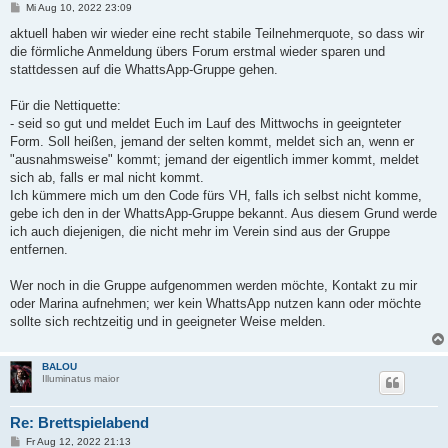
B
Mi Aug 10, 2022 23:09
e
i
aktuell haben wir wieder eine recht stabile Teilnehmerquote, so dass wir
t
die förmliche Anmeldung übers Forum erstmal wieder sparen und
r
a
stattdessen auf die WhattsApp-Gruppe gehen.
g
Für die Nettiquette:
- seid so gut und meldet Euch im Lauf des Mittwochs in geeignteter
Form. Soll heißen, jemand der selten kommt, meldet sich an, wenn er
"ausnahmsweise" kommt; jemand der eigentlich immer kommt, meldet
sich ab, falls er mal nicht kommt.
Ich kümmere mich um den Code fürs VH, falls ich selbst nicht komme,
gebe ich den in der WhattsApp-Gruppe bekannt. Aus diesem Grund werde
ich auch diejenigen, die nicht mehr im Verein sind aus der Gruppe
entfernen.
Wer noch in die Gruppe aufgenommen werden möchte, Kontakt zu mir
oder Marina aufnehmen; wer kein WhattsApp nutzen kann oder möchte
sollte sich rechtzeitig und in geeigneter Weise melden.
BALOU
Illuminatus maior
Re: Brettspielabend
B
Fr Aug 12, 2022 21:13