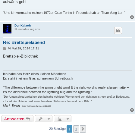
aufwärts geht.
"Und ich vermache meinen 1972er Gran Torino in Freundschaft an Thao Vang Lor. "
Dor Kalach
Illuminatus regens
Re: Brettspielabend
B
Mi Mai 29, 2024 17:21
e
i
Brettspiel-Bibliothek
t
r
a
g
Ich habe das Herz eines kleinen Mädchens.
Es steht in einem Glas auf meinem Schreibtisch
--
"The difference between the almost right word & the right word is really a large matter--
it's the difference between the lightning bug and the lightning."
"Der Unterschied zwischen den beinahe richtigen Worten und den richtigen ist von großer Bedeutung. -
- Es ist der Unterschied zwischen dem Glühwürmchen und dem Blitz ."
Mark Twain
- Letter to George Bainton, 10/15/1888
Antworten
1
2
Nächste
20 Beiträge