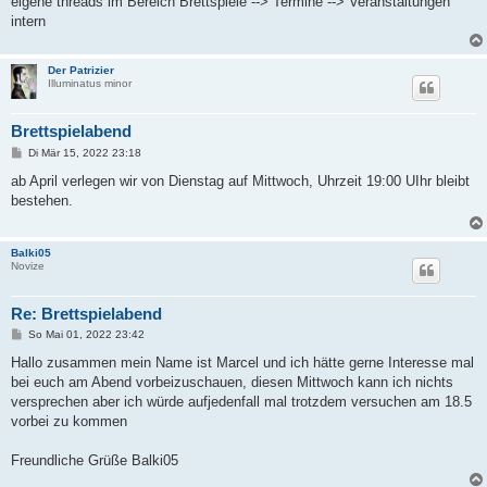
eigene threads im Bereich Brettspiele --> Termine --> Veranstaltungen
g
intern
Der Patrizier
Illuminatus minor
Brettspielabend
B
Di Mär 15, 2022 23:18
e
i
ab April verlegen wir von Dienstag auf Mittwoch, Uhrzeit 19:00 UIhr bleibt
t
bestehen.
r
a
g
Balki05
Novize
Re: Brettspielabend
B
So Mai 01, 2022 23:42
e
i
Hallo zusammen mein Name ist Marcel und ich hätte gerne Interesse mal
t
bei euch am Abend vorbeizuschauen, diesen Mittwoch kann ich nichts
r
a
versprechen aber ich würde aufjedenfall mal trotzdem versuchen am 18.5
g
vorbei zu kommen
Freundliche Grüße Balki05