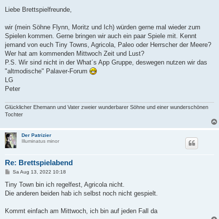
e
i
Liebe Brettspielfreunde,
t
r
a
wir (mein Söhne Flynn, Moritz und Ich) würden gerne mal wieder zum
g
Spielen kommen. Gerne bringen wir auch ein paar Spiele mit. Kennt
jemand von euch Tiny Towns, Agricola, Paleo oder Herrscher der Meere?
Wer hat am kommenden Mittwoch Zeit und Lust?
P.S. Wir sind nicht in der What´s App Gruppe, deswegen nutzen wir das
"altmodische" Palaver-Forum
LG
Peter
Glücklicher Ehemann und Vater zweier wunderbarer Söhne und einer wunderschönen
Tochter
Der Patrizier
Illuminatus minor
Re: Brettspielabend
B
Sa Aug 13, 2022 10:18
e
i
Tiny Town bin ich regelfest, Agricola nicht.
t
Die anderen beiden hab ich selbst noch nicht gespielt.
r
a
g
Kommt einfach am Mittwoch, ich bin auf jeden Fall da