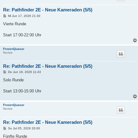
Re: Pathfinder 2E - Neue Kameraden (5/5)
B
Mi Jun 17, 2026 21:30
e
i
Vierte Runde
t
r
a
Start 17:00-22:00 Uhr
g
FrozenQuasar
Novize
Re: Pathfinder 2E - Neue Kameraden (5/5)
B
Do Jun 18, 2026 11:43
e
i
Solo Runde
t
r
a
Start 13:00-15:00 Uhr
g
FrozenQuasar
Novize
Re: Pathfinder 2E - Neue Kameraden (5/5)
B
So Jul 05, 2026 20:00
e
i
Fünfte Runde