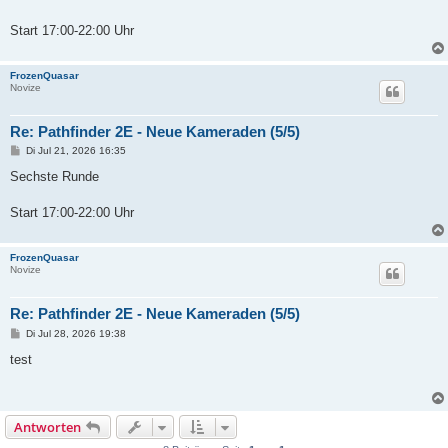
t
r
a
Start 17:00-22:00 Uhr
g
FrozenQuasar
Novize
Re: Pathfinder 2E - Neue Kameraden (5/5)
B
Di Jul 21, 2026 16:35
e
i
Sechste Runde
t
r
a
Start 17:00-22:00 Uhr
g
FrozenQuasar
Novize
Re: Pathfinder 2E - Neue Kameraden (5/5)
B
Di Jul 28, 2026 19:38
e
i
test
t
r
a
g
Antworten