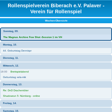
Rollenspielverein Biberach e.V. Palaver -
Verein für Rollenspiel
Wochen-Übersicht
Sonntag, 09.
The Magnus Archive Few Shot -Session 1 im VH
Montag, 10.
44. Geburtstag Dennispr
Dienstag, 11.
Mittwoch, 12.
18:00
Brettspielabend
Geburtstag xela-mik
Donnerstag, 13.
Re: DnD Drachentöter
Shadowrun 5: Nürnberg - online
Freitag, 14.
Samstag, 15.