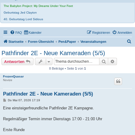
The Babylon Project: My Dreams Under Your Feet
Geburtstag Jed Clayton
40. Geburtstag Lord Sidious
FAQ
Kalender
Registrieren
Anmelden
S
Startseite
Foren-Übersicht
Pen&Paper
Veranstaltungen
u
Pathfinder 2E - Neue Kameraden (5/5)
c
Suche
Erweiterte
Antworten
h
8 Beiträge • Seite
1
von
1
e
FrozenQuasar
Novize
Pathfinder 2E - Neue Kameraden (5/5)
B
Do Mai 07, 2026 17:19
e
i
Eine einsteigerfreundliche Pathfinder 2E Kampagne.
t
r
a
Regelmäßiger Termin immer Dienstags 17:00 - 21:00 Uhr
g
Erste Runde