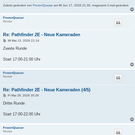
Zuletzt geändert von
FrozenQuasar
am Mi Jun 17, 2026 21:30, insgesamt 2-mal geändert.
FrozenQuasar
Novize
Re: Pathfinder 2E - Neue Kameraden
B
Mi Mai 13, 2026 21:14
e
i
Zweite Runde
t
r
a
Start 17:00-21:00 Uhr
g
FrozenQuasar
Novize
Re: Pathfinder 2E - Neue Kameraden (4/5)
B
Fr Mai 29, 2026 20:26
e
i
Dritte Runde
t
r
a
Start 17:00-22:00 Uhr
g
FrozenQuasar
Novize