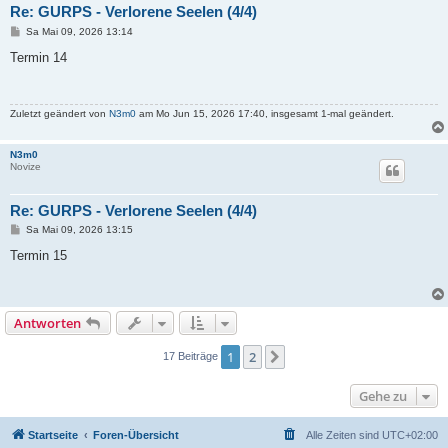
Re: GURPS - Verlorene Seelen (4/4)
B
Sa Mai 09, 2026 13:14
e
i
Termin 14
t
r
a
g
Zuletzt geändert von
N3m0
am Mo Jun 15, 2026 17:40, insgesamt 1-mal geändert.
N3m0
Novize
Re: GURPS - Verlorene Seelen (4/4)
B
Sa Mai 09, 2026 13:15
e
i
Termin 15
t
r
a
g
Antworten
1
2
Nächste
17 Beiträge
Gehe zu
Startseite
Foren-Übersicht
Alle Zeiten sind
UTC+02:00