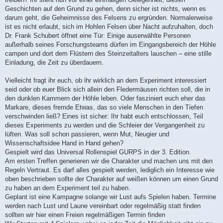
Geschichten auf den Grund zu gehen, denn sicher ist nichts, wenn es
darum geht, die Geheimnisse des Felsens zu ergründen. Normalerweise
ist es nicht erlaubt, sich im Hohlen Felsen über Nacht aufzuhalten, doch
Dr. Frank Schubert öffnet eine Tür: Einige auserwählte Personen
außerhalb seines Forschungsteams dürfen im Eingangsbereich der Höhle
campen und dort dem Flüstern des Steinzeitalters lauschen – eine stille
Einladung, die Zeit zu überdauern.
Vielleicht fragt ihr euch, ob ihr wirklich an dem Experiment interessiert
seid oder ob euer Blick sich allein den Fledermäusen richten soll, die in
den dunklen Kammern der Höhle leben. Oder fasziniert euch eher das
Markare, dieses fremde Etwas, das so viele Menschen in den Tiefen
verschwinden ließ? Eines ist sicher: Ihr habt euch entschlossen, Teil
dieses Experiments zu werden und die Schleier der Vergangenheit zu
lüften. Was soll schon passieren, wenn Mut, Neugier und
Wissenschaftsidee Hand in Hand gehen?
Gespielt wird das Universal Rollenspiel GURPS in der 3. Edition.
Am ersten Treffen generieren wir die Charakter und machen uns mit den
Regeln Vertraut. Es darf alles gespielt werden, lediglich ein Interesse wie
oben beschrieben sollte der Charakter auf weißen können um einen Grund
zu haben an dem Experiment teil zu haben.
Geplant ist eine Kampagne solange wir Lust aufs Spielen haben. Termine
werden nach Lust und Laune vereinbart oder regelmäßig statt finden
sollten wir hier einen Freien regelmäßigen Termin finden