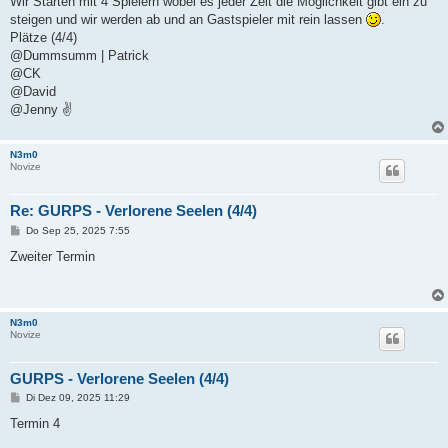
Wir Starten mit 4 Spielern wobei es jeder Zeit die Möglichkeit gibt ein zu
steigen und wir werden ab und an Gastspieler mit rein lassen
.
Plätze (4/4)
@Dummsumm | Patrick
@CK
@David
@Jenny ✌
N3m0
Novize
Re: GURPS - Verlorene Seelen (4/4)
B
Do Sep 25, 2025 7:55
e
i
Zweiter Termin
t
r
a
g
N3m0
Novize
GURPS - Verlorene Seelen (4/4)
B
Di Dez 09, 2025 11:29
e
i
Termin 4
t
r