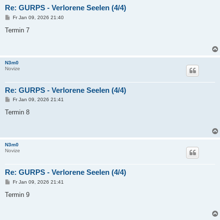
Re: GURPS - Verlorene Seelen (4/4)
B
Fr Jan 09, 2026 21:40
e
i
Termin 7
t
r
a
g
N3m0
Novize
Re: GURPS - Verlorene Seelen (4/4)
B
Fr Jan 09, 2026 21:41
e
i
Termin 8
t
r
a
g
N3m0
Novize
Re: GURPS - Verlorene Seelen (4/4)
B
Fr Jan 09, 2026 21:41
e
i
Termin 9
t
r
a
g