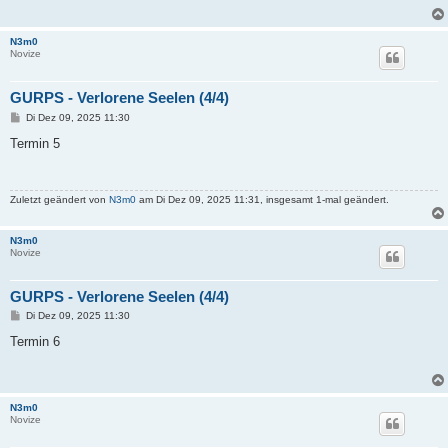
a
g
N3m0
Novize
GURPS - Verlorene Seelen (4/4)
B
Di Dez 09, 2025 11:30
e
i
Termin 5
t
r
a
g
Zuletzt geändert von
N3m0
am Di Dez 09, 2025 11:31, insgesamt 1-mal geändert.
N3m0
Novize
GURPS - Verlorene Seelen (4/4)
B
Di Dez 09, 2025 11:30
e
i
Termin 6
t
r
a
g
N3m0
Novize