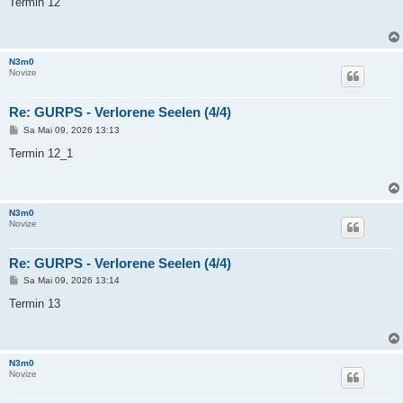
Termin 12
t
r
a
g
N3m0
Novize
Re: GURPS - Verlorene Seelen (4/4)
B
Sa Mai 09, 2026 13:13
e
i
Termin 12_1
t
r
a
g
N3m0
Novize
Re: GURPS - Verlorene Seelen (4/4)
B
Sa Mai 09, 2026 13:14
e
i
Termin 13
t
r
a
g
N3m0
Novize