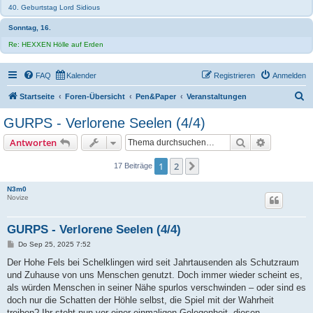
40. Geburtstag Lord Sidious
Sonntag, 16.
Re: HEXXEN Hölle auf Erden
FAQ
Kalender
Registrieren
Anmelden
S
Startseite
Foren-Übersicht
Pen&Paper
Veranstaltungen
u
GURPS - Verlorene Seelen (4/4)
c
Suche
Erweiterte
Antworten
h
e
1
2
Nächste
17 Beiträge
N3m0
Novize
GURPS - Verlorene Seelen (4/4)
B
Do Sep 25, 2025 7:52
e
i
Der Hohe Fels bei Schelklingen wird seit Jahrtausenden als Schutzraum
t
und Zuhause von uns Menschen genutzt. Doch immer wieder scheint es,
r
a
als würden Menschen in seiner Nähe spurlos verschwinden – oder sind es
g
doch nur die Schatten der Höhle selbst, die Spiel mit der Wahrheit
treiben? Ihr steht nun vor einer einmaligen Gelegenheit, diesen