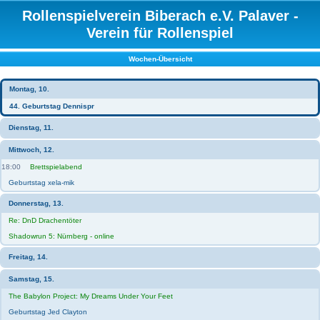
Rollenspielverein Biberach e.V. Palaver -
Verein für Rollenspiel
Wochen-Übersicht
Montag, 10.
44. Geburtstag Dennispr
Dienstag, 11.
Mittwoch, 12.
18:00
Brettspielabend
Geburtstag xela-mik
Donnerstag, 13.
Re: DnD Drachentöter
Shadowrun 5: Nürnberg - online
Freitag, 14.
Samstag, 15.
The Babylon Project: My Dreams Under Your Feet
Geburtstag Jed Clayton