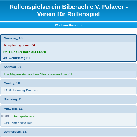
Rollenspielverein Biberach e.V. Palaver -
Verein für Rollenspiel
Wochen-Übersicht
Samstag, 08.
Vampire - ganzes VH
Re: HEXXEN Hölle auf Erden
40. Geburtstag R.F.
Sonntag, 09.
The Magnus Archive Few Shot -Session 1 im VH
Montag, 10.
44. Geburtstag Dennispr
Dienstag, 11.
Mittwoch, 12.
18:00
Brettspielabend
Geburtstag xela-mik
Donnerstag, 13.