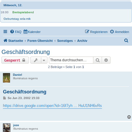
Mittwoch, 12.
18:00
Brettspielabend
Geburtstag xela-mik
FAQ
Kalender
Registrieren
Anmelden
S
Startseite
Foren-Übersicht
Sonstiges
Archiv
u
Geschäftsordnung
c
Suche
Erweiterte S
Gesperrt
h
2 Beiträge • Seite
1
von
1
e
Daniel
Illuminatus regens
Geschäftsordnung
B
So Jun 23, 2002 15:33
e
i
https://drive.google.com/open?id=16f7yh ... HuU1NH6vRs
t
r
a
g
joze
Illuminatus regens