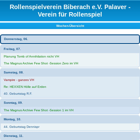
Rollenspielverein Biberach e.V. Palaver -
Verein für Rollenspiel
Wochen-Übersicht
Donnerstag, 06.
Freitag, 07.
Planung Tomb of Annihilation nicht VH
The Magnus Archive Few Shot -Session Zero im VH
Samstag, 08.
Vampire - ganzes VH
Re: HEXXEN Hölle auf Erden
40. Geburtstag R.F.
Sonntag, 09.
The Magnus Archive Few Shot -Session 1 im VH
Montag, 10.
44. Geburtstag Dennispr
Dienstag, 11.