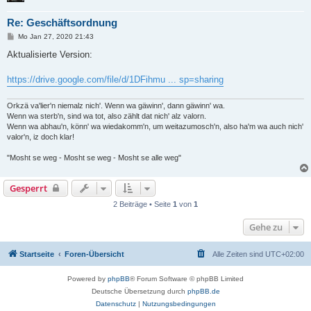
Re: Geschäftsordnung
B
Mo Jan 27, 2020 21:43
e
i
Aktualisierte Version:
t
r
a
https://drive.google.com/file/d/1DFihmu ... sp=sharing
g
Orkzä va'lier'n niemalz nich'. Wenn wa gäwinn', dann gäwinn' wa.
Wenn wa sterb'n, sind wa tot, also zählt dat nich' alz valorn.
Wenn wa abhau'n, könn' wa wiedakomm'n, um weitazumosch'n, also ha'm wa auch nich'
valor'n, iz doch klar!
"Mosht se weg - Mosht se weg - Mosht se alle weg"
Gesperrt
2 Beiträge • Seite
1
von
1
Gehe zu
Startseite
Foren-Übersicht
Alle Zeiten sind
UTC+02:00
Powered by
phpBB
® Forum Software © phpBB Limited
Deutsche Übersetzung durch
phpBB.de
Datenschutz
|
Nutzungsbedingungen