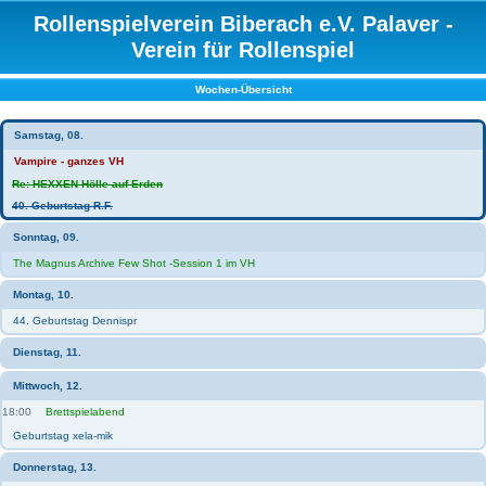
Rollenspielverein Biberach e.V. Palaver -
Verein für Rollenspiel
Wochen-Übersicht
Samstag, 08.
Vampire - ganzes VH
Re: HEXXEN Hölle auf Erden
40. Geburtstag R.F.
Sonntag, 09.
The Magnus Archive Few Shot -Session 1 im VH
Montag, 10.
44. Geburtstag Dennispr
Dienstag, 11.
Mittwoch, 12.
18:00
Brettspielabend
Geburtstag xela-mik
Donnerstag, 13.