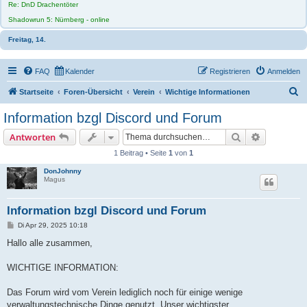
Re: DnD Drachentöter
Shadowrun 5: Nürnberg - online
Freitag, 14.
FAQ
Kalender
Registrieren
Anmelden
S
Startseite
Foren-Übersicht
Verein
Wichtige Informationen
u
Information bzgl Discord und Forum
c
Suche
Erweiterte
Antworten
h
1 Beitrag • Seite
1
von
1
e
DonJohnny
Magus
Information bzgl Discord und Forum
B
Di Apr 29, 2025 10:18
e
i
Hallo alle zusammen,
t
r
a
WICHTIGE INFORMATION:
g
Das Forum wird vom Verein lediglich noch für einige wenige
verwaltungstechnische Dinge genutzt. Unser wichtigster