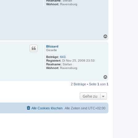
Realname:
Stefan
Wohnort:
Ravensburg
N
a
c
Blizzard
h
Geselle
o
Beiträge:
643
b
Registriert:
Di Nov 25, 2008 23:53
e
Realname:
Stefan
n
Wohnort:
Ravensburg
N
a
2 Beiträge • Seite
1
von
1
c
h
o
Gehe zu
b
e
n
Alle Cookies löschen
Alle Zeiten sind
UTC+02:00