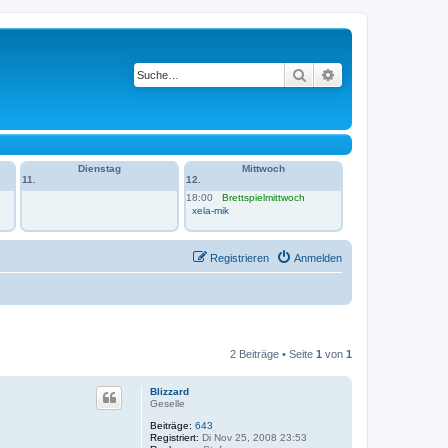
Suche
Erweiterte Suche
Dienstag
Mittwoch
11.
12.
18:00
Brettspielmittwoch
xela-mik
Registrieren
Anmelden
2 Beiträge • Seite
1
von
1
Blizzard
Geselle
Beiträge:
643
Registriert:
Di Nov 25, 2008 23:53