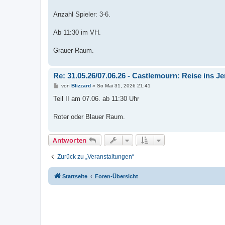
t
r
a
Anzahl Spieler: 3-6.
g
Ab 11:30 im VH.
Grauer Raum.
Re: 31.05.26/07.06.26 - Castlemourn: Reise ins Je
B
von
Blizzard
»
So Mai 31, 2026 21:41
e
i
Teil II am 07.06. ab 11:30 Uhr
t
r
a
Roter oder Blauer Raum.
g
Antworten
Zurück zu „Veranstaltungen“
Startseite
Foren-Übersicht