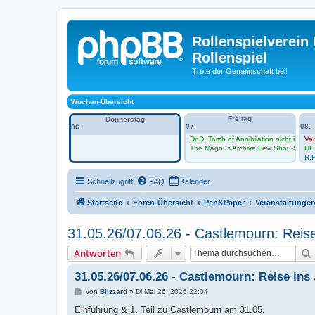
Rollenspielverein 
Rollenspiel
Trete der Gemeinschaft bei!
Wochen-Übersicht
Freitag
Donnerstag
07.
08.
06.
DnD: Tomb of Annihilation nicht im Vh
Va
The Magnus Archive Few Shot -Sessio
HE
R.F
Schnellzugriff
FAQ
Kalender
Startseite
Foren-Übersicht
Pen&Paper
Veranstaltunge
31.05.26/07.06.26 - Castlemourn: Reise
Antworten
31.05.26/07.06.26 - Castlemourn: Reise ins
B
von
Blizzard
»
Di Mai 26, 2026 22:04
e
i
Einführung & 1. Teil zu Castlemourn am 31.05.