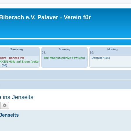
Biberach e.V. Palaver - Verein für
Samstag
Sonntag
Montag
09.
10.
mpire - ganzes VH
The Magnus Archive Few Shot -Session 1 im VH
Dennispr (44)
n Zero im VH
XXEN Hölle auf Erden (außerhalb VH)
. (40)
n
 ins Jenseits
Suche
Erweiterte Suche
 Jenseits