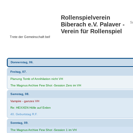
Rollenspielverein
Biberach e.V. Palaver -
Verein für Rollenspiel
Trete der Gemeinschaft bei!
Wochen-Übersicht
Donnerstag, 06.
Freitag, 07.
Planung Tomb of Annihilation nicht VH
The Magnus Archive Few Shot -Session Zero im VH
Samstag, 08.
Vampire - ganzes VH
Re: HEXXEN Hölle auf Erden
40. Geburtstag R.F.
Sonntag, 09.
The Magnus Archive Few Shot -Session 1 im VH