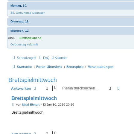
Montag, 10.
44. Geburtstag Dennispr
Dienstag, 11.
Mittwoch, 12.
18:00
Brettspielabend
Geburtstag xela-mik
Schnellzugriff
FAQ
Kalender
Startseite
Foren-Übersicht
Brettspiele
Veranstaltungen
Brettspielmittwoch
Suche
Erweit
Antworten
Brettspielmittwoch
B
von
Maxi Ehnert
»
Di Jun 30, 2026 20:26
e
i
Brettspielmittwoch
t
r
a
g
Antworten