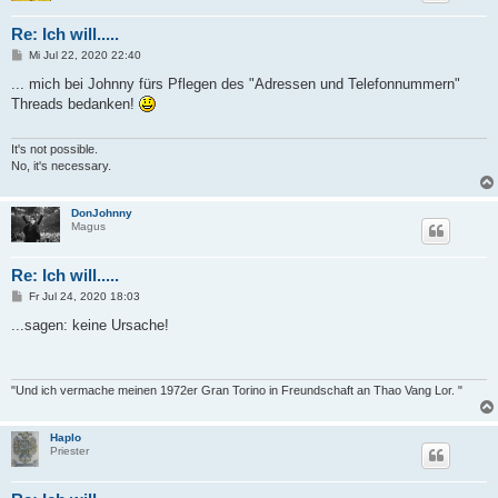
Re: Ich will.....
B
Mi Jul 22, 2020 22:40
e
i
... mich bei Johnny fürs Pflegen des "Adressen und Telefonnummern"
t
Threads bedanken!
r
a
g
It's not possible.
No, it's necessary.
DonJohnny
Magus
Re: Ich will.....
B
Fr Jul 24, 2020 18:03
e
i
...sagen: keine Ursache!
t
r
a
g
"Und ich vermache meinen 1972er Gran Torino in Freundschaft an Thao Vang Lor. "
Haplo
Priester