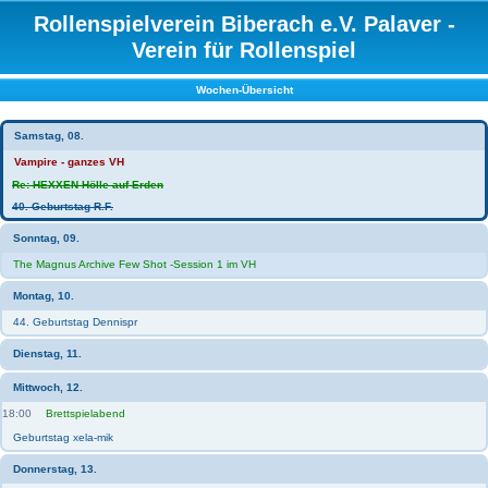
Rollenspielverein Biberach e.V. Palaver -
Verein für Rollenspiel
Wochen-Übersicht
Samstag, 08.
Vampire - ganzes VH
Re: HEXXEN Hölle auf Erden
40. Geburtstag R.F.
Sonntag, 09.
The Magnus Archive Few Shot -Session 1 im VH
Montag, 10.
44. Geburtstag Dennispr
Dienstag, 11.
Mittwoch, 12.
18:00
Brettspielabend
Geburtstag xela-mik
Donnerstag, 13.