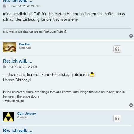
Re: Ich will.....
B
Fr Dez 04, 2020 21:08
e
i
mich herzlich bei FuP für die letzten Hütten bedanken und hoffen dass
t
ich auf der Einladung für die Nächste stehe
r
a
g
und wenn wir das ganze mit Vakuum fluten?
DerAlex
Minerval
Re: Ich will.....
B
Fr Jun 24, 2022 7:00
e
i
... Joze ganz herzlich zum Geburtstag gratulieren
t
Happy Birthday!
r
a
g
In the universe, there are things that are known, and things that are unknown, and in
between, there are doors.
- William Blake
Klein Johnny
Priester
Re: Ich will.....