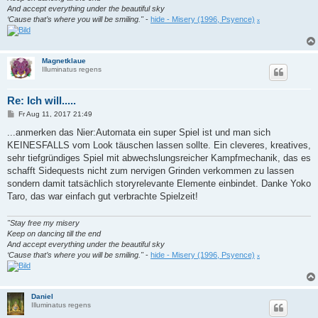
And accept everything under the beautiful sky
‘Cause that’s where you will be smiling."
-
hide - Misery (1996, Psyence)
x
Magnetklaue
Illuminatus regens
Re: Ich will.....
B
Fr Aug 11, 2017 21:49
e
i
...anmerken das Nier:Automata ein super Spiel ist und man sich
t
KEINESFALLS vom Look täuschen lassen sollte. Ein cleveres, kreatives,
r
a
sehr tiefgründiges Spiel mit abwechslungsreicher Kampfmechanik, das es
g
schafft Sidequests nicht zum nervigen Grinden verkommen zu lassen
sondern damit tatsächlich storyrelevante Elemente einbindet. Danke Yoko
Taro, das war einfach gut verbrachte Spielzeit!
"Stay free my misery
Keep on dancing till the end
And accept everything under the beautiful sky
‘Cause that’s where you will be smiling."
-
hide - Misery (1996, Psyence)
x
Daniel
Illuminatus regens