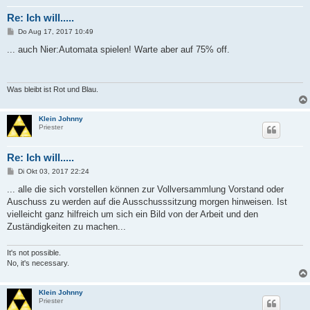
Re: Ich will.....
B
Do Aug 17, 2017 10:49
e
i
... auch Nier:Automata spielen! Warte aber auf 75% off.
t
r
a
g
Was bleibt ist Rot und Blau.
Klein Johnny
Priester
Re: Ich will.....
B
Di Okt 03, 2017 22:24
e
i
... alle die sich vorstellen können zur Vollversammlung Vorstand oder
t
Auschuss zu werden auf die Ausschusssitzung morgen hinweisen. Ist
r
a
vielleicht ganz hilfreich um sich ein Bild von der Arbeit und den
g
Zuständigkeiten zu machen...
It's not possible.
No, it's necessary.
Klein Johnny
Priester