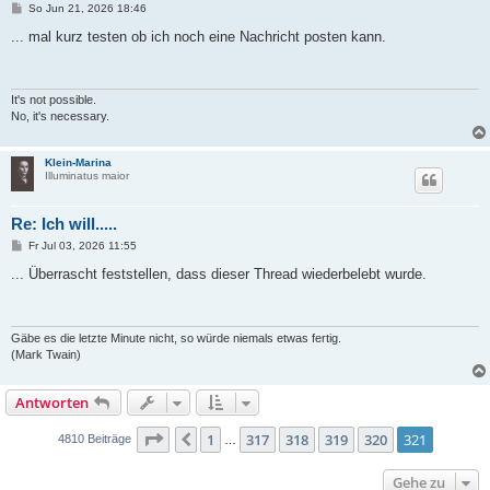
B
So Jun 21, 2026 18:46
e
i
... mal kurz testen ob ich noch eine Nachricht posten kann.
t
r
a
g
It's not possible.
No, it's necessary.
Klein-Marina
Illuminatus maior
Re: Ich will.....
B
Fr Jul 03, 2026 11:55
e
i
... Überrascht feststellen, dass dieser Thread wiederbelebt wurde.
t
r
a
g
Gäbe es die letzte Minute nicht, so würde niemals etwas fertig.
(Mark Twain)
Antworten
Seite
321
von
321
1
317
318
319
320
321
Vorherige
4810 Beiträge
…
Gehe zu