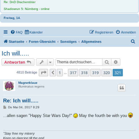
Re: DnD Drachentöter
Shadowrun 5: Nürnberg - online
Freitag, 14.
FAQ
Kalender
Registrieren
Anmelden
S
Startseite
Foren-Übersicht
Sonstiges
Allgemeines
u
Ich will.....
c
Suche
Erweiterte
Antworten
h
e
Seite
321
von
321
1
317
318
319
320
321
Vorherige
4810 Beiträge
…
Magnetklaue
Illuminatus regens
Re: Ich will.....
B
Do Mai 04, 2017 9:29
e
i
...allen sagen "Happy Star Wars Day!"
May the fourth be with you
t
r
a
g
"Stay free my misery
Keep on dancing till the end